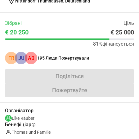
location_on
Nittendorf-Thumhausen, Deutschland
Зібрані
Ціль
€ 20 250
€ 25 000
81%
фінансується
FR
JU
АВ
195
Люди Пожертвували
Поділіться
Пожертвуйте
Організатор
Elke Räuber
Бенефіціар
info
Thomas und Familie