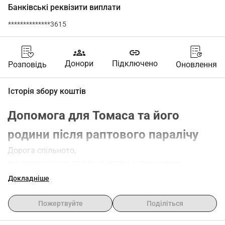
Банківські реквізити виплати
**************3615
groups
link
Донори
Підключено
Розповідь
Оновлення
Історія збору коштів
Допомога для Томаса та його 
родини після раптового паралічу
Дорога спільното,
ми звертаємося до вас сьогодні з терміновим 
проханням. Томас, 39 років,
Докладніше
одружений і батько трирічної доньки, потребує вашої 
підтримки.
Пожертвуйте
Поділіться
Кошмар, з якого неможливо прокинутися