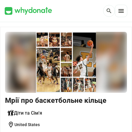
menu
search
Мрії про баскетбольне кільце
Діти та Сім'я
location_on
United States