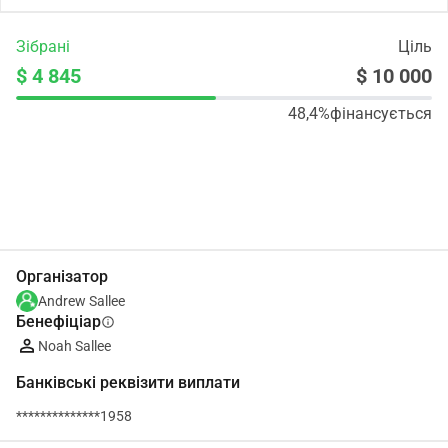
Зібрані
Ціль
$ 4 845
$ 10 000
48,4%
фінансується
Поділіться
Пожертвуйте
Організатор
Andrew Sallee
Бенефіціар
info
Noah Sallee
Банківські реквізити виплати
**************1958