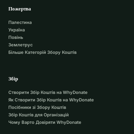
Ми збираємо кошти, щоб допомогти Ною купити 
Пожертва
скромний, надійний вживаний автомобіль і покрити 
початкові витрати на страхування та реєстрацію.
Палестина
Кожна пожертва, незалежно від розміру, йде 
Україна
безпосередньо на підтримку цього працьовитого 
Повінь
молодого чоловіка на шляху до отримання стипендії в 
Землетрус
коледжі. Дякуємо, що є частиною подорожі Ноя!
Більше Категорій Збору Коштів
Збір
Створити Збір Коштів на WhyDonate
Як Створити Збір Коштів на WhyDonate
Посібники зі Збору Коштів
Збір Коштів для Організацій
Чому Варто Довіряти WhyDonate