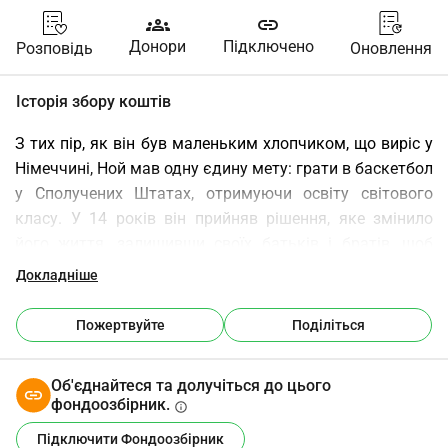
groups
link
Донори
Підключено
Розповідь
Оновлення
Історія збору коштів
З тих пір, як він був маленьким хлопчиком, що виріс у 
Німеччині, Ной мав одну єдину мету: грати в баскетбол 
у Сполучених Штатах, отримуючи освіту світового 
класу. У 14 років він прийняв рішення, яке змінило 
його життя, залишивши своїх батьків і братів, щоб 
переїхати до дядька в Атланту, Джорджія. Він не 
Докладніше
просто приїхав сюди в гості, він приїхав сюди 
працювати.
Пожертвуйте
Поділіться
Швидко вперед на 18 місяців, і Ной робить саме те, що 
обіцяв.
Об'єднайтеся та долучіться до цього
 На майданчику: Він тренується кожного дня і 
фондоозбірник.
info
проводить майже кожні вихідні, змагаючись на 
Підключити Фондоозбірник
турнірах високого рівня.