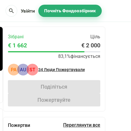
search
Увійти
Почніть Фондоозбірник
Зібрані
Ціль
€ 1 662
€ 2 000
83,1%
фінансується
PA
AU
ST
34
Люди Пожертвували
Поділіться
Пожертвуйте
Переглянути все
Пожертви