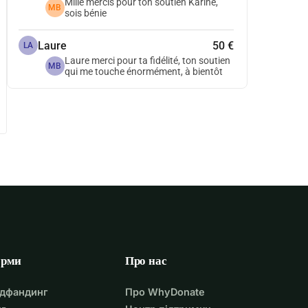
Mille mercis pour ton soutien Karine,
MB
sois bénie
Laure
50 €
LA
Laure merci pour ta fidélité, ton soutien
MB
qui me touche énormément, à bientôt
орми
Про нас
удфандинг
Про WhyDonate