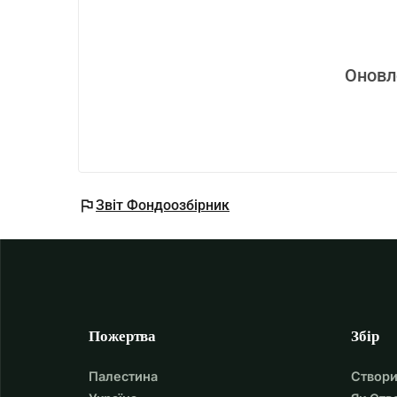
Оновл
flag
Звіт Фондоозбірник
Пожертва
Збір
Палестина
Створи