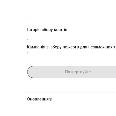
Історія збору коштів
'
Кампанія зі збору пожертв для незаможних та
'
Пожертвуйте
Оновлення
info