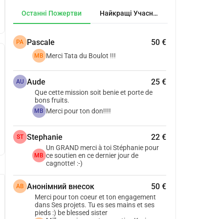
Останні Пожертви
Найкращі Учасники
Pascale
50 €
PA
Merci Tata du Boulot !!!
MB
Aude
25 €
AU
Que cette mission soit benie et porte de
bons fruits.
Merci pour ton don!!!!
MB
Stephanie
22 €
ST
Un GRAND merci à toi Stéphanie pour
ce soutien en ce dernier jour de
MB
cagnotte! :-)
Анонімний внесок
50 €
АВ
Merci pour ton coeur et ton engagement
dans Ses projets. Tu es ses mains et ses
pieds :) be blessed sister