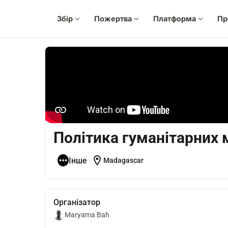
Збір
expand_more
Пожертва
expand_more
Платформа
expand_more
Пр
Політика гуманітарних 
location_on
Інше
Madagascar
Організатор
Maryama Bah