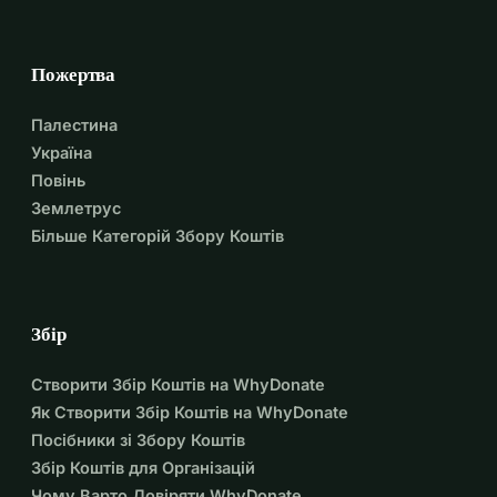
Пожертва
Палестина
Україна
Повінь
Землетрус
Більше Категорій Збору Коштів
Збір
Створити Збір Коштів на WhyDonate
Як Створити Збір Коштів на WhyDonate
Посібники зі Збору Коштів
Збір Коштів для Організацій
Чому Варто Довіряти WhyDonate