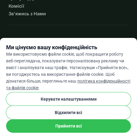
Комісії
Зв'яжись з Нами
expand_more
Більше ресурсів
Ми цінуємо вашу конфіденційність
Ми використовуємо файли cookie, щоб покращити роботу
веб-переглядача, показувати персоналізовану рекламу чи
вміст і аналізувати наш трафік. Натиснувши «Прийняти все»,
arrow_drop_down
Uk
ви погоджуєтесь на використання файлів cookie. Щоб
дізнатися більше, перегляньте наш
політика конфіденційності
★★★★★
4,9 / 5 на основі 500+ відгуків
та файлів cookie
.
Керувати налаштуваннями
© 2012–2026
WhyDonate
Конфіденційність і файли cookie
Відхилити всі
cookie
Умови та положення
Налаштування Файлів Cookie
stripe
Створено в Європі
★
Перевірений Партнер
check
Прийняти всі
Поділіться
Пожертвуйте