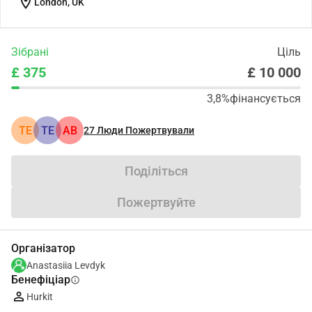
location_on
London, UK
Зібрані
Ціль
£ 375
£ 10 000
3,8%
фінансується
TE
TE
АВ
27
Люди Пожертвували
Поділіться
Пожертвуйте
Організатор
Anastasiia Levdyk
Бенефіціар
info
Hurkit