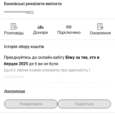
Банківські реквізити виплати
**************9822
groups
link
Донори
Підключено
Розповідь
Оновлення
Історія збору коштів
Приєднуйтесь до онлайн-забігу 
Біжу за тих, хто в 
берцях 2025
 де б ви не були.
Цього липня кожен кілометр про вдячність і 
підтримку.
Ми біжимо разом із 
благодійним фондом Гуркіт
, щоб 
зібрати кошти на системи електронної боротьби (EW) 
Докладніше
для 
13-ї бригади Національної гвардії України Хартія 
обладнання, яке щодня рятує життя, знешкоджуючи 
Пожертвуйте
Поділіться
ворожі дрони.