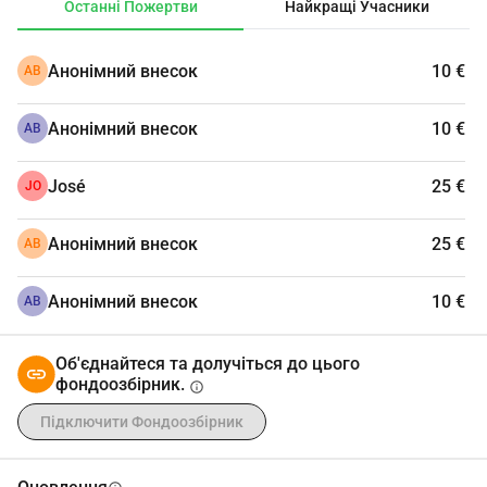
Останні Пожертви
Найкращі Учасники
цього збору повністю підуть на оплату занять з Йоги 
для дослідження. Більше деталей про дослідження 
Анонімний внесок
10 €
АВ
тут: 
https://drive.google.com/file/d/1hqxdkdKvDUvU2XZbMkm
Анонімний внесок
10 €
HmOIQ6auo-gy7/view?usp=sharing Дякуємо вам за 
АВ
вашу підтримку!
José
25 €
JO
Анонімний внесок
25 €
АВ
Анонімний внесок
10 €
АВ
Об'єднайтеся та долучіться до цього
фондоозбірник.
info
Підключити Фондоозбірник