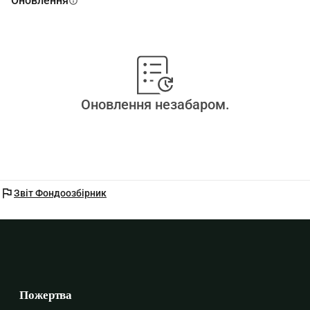
Оновлення
info
Оновлення незабаром.
flag
Звіт Фондоозбірник
Пожертва