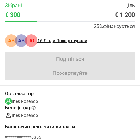
Зібрані
Ціль
€ 300
€ 1 200
25%
фінансується
АВ
АВ
JO
16
Люди Пожертвували
Поділіться
Пожертвуйте
Організатор
Ines Rosendo
Бенефіціар
info
Ines Rosendo
Банківські реквізити виплати
**************6355