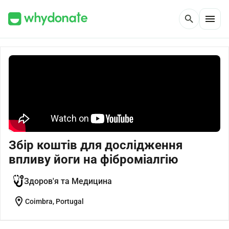
menu
search
Збір коштів для дослідження
впливу йоги на фіброміалгію
Здоров'я та Медицина
location_on
Coimbra, Portugal