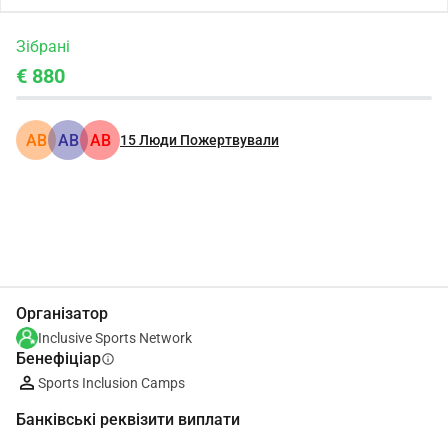
Зібрані
€ 880
АВ
АВ
АВ
15
Люди Пожертвували
Поділіться
Пожертвуйте
Організатор
Inclusive Sports Network
Бенефіціар
info
Sports Inclusion Camps
Банківські реквізити виплати