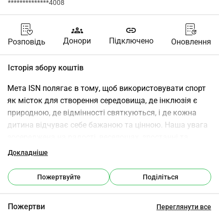
**************4008
groups
link
Донори
Підключено
Розповідь
Оновлення
Історія збору коштів
Мета ISN полягає в тому, щоб використовувати спорт 
як місток для створення середовища, де інклюзія є 
природною, де відмінності святкуються, і де кожна 
дитина відчуває себе бажаною та цінною. Наша увага 
зосереджена на радості, веселощах, зростанні та 
дружбі.
Докладніше
Наші літні табірні заходи відкриті для дітей з 
інвалідністю та без і включають: ТЕНІС ФУТБОЛ 
Пожертвуйте
Поділіться
БЕЙСБОЛ - ТАНЕЦЬ ЙОГА МИСТЕЦТВО МУЗИКА
13-17 липня 2026 року
Пожертви
Переглянути все
17-21 серпня 2026 року