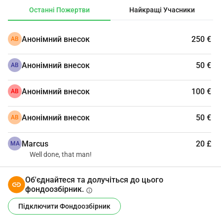
www.inclusivesportsnetwork.com
Останні Пожертви
Найкращі Учасники
Анонімний внесок
250 €
АВ
Анонімний внесок
50 €
АВ
Анонімний внесок
100 €
АВ
Анонімний внесок
50 €
АВ
Marcus
20 £
MA
Well done, that man!
Об'єднайтеся та долучіться до цього
фондоозбірник.
info
Підключити Фондоозбірник