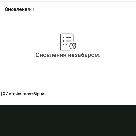
Оновлення
info
Оновлення незабаром.
flag
Звіт Фондоозбірник