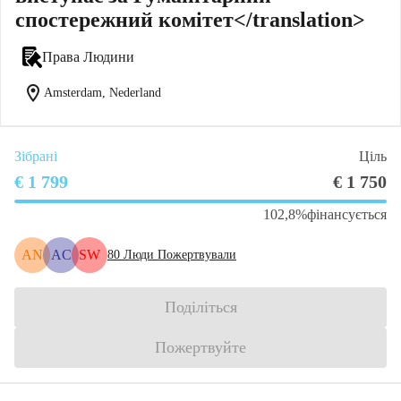
спостережний комітет</translation>
Права Людини
location_on
Amsterdam, Nederland
Зібрані
Ціль
€ 1 799
€ 1 750
102,8%
фінансується
AN
AC
SW
80
Люди Пожертвували
Поділіться
Пожертвуйте