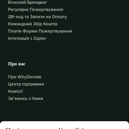
Власний Брендинг
Регулярні Пожертвування
QR-код та Запити на Оплату
Командний Збір Коштів
Плагін Форми Пожертвування
Інтеграція з Zapier
Про нас
Про WhyDonate
Центр підтримки
Комісії
Зв'яжись з Нами
expand_more
Більше ресурсів