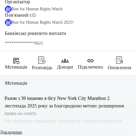
Організатор
Run for Human Rights Watch
Пов'язаний с
info
Run for Human Rights Watch 2025!
Банківські реквізити виплати
**************6621
source_notes
groups
link
Мотивація
Донори
Підключено
Розповідь
Оновлення
Мотивація
Разом з 39 іншими я бігу New York City Marathon 2 
листопада 2025 року за благородною метою: розширення 
права на освіту.
Ми прагнемо підвищити обізнаність і зібрати кошти для 
підтримки зусиль Human Rights Watch у забезпеченні того, 
Докладніше