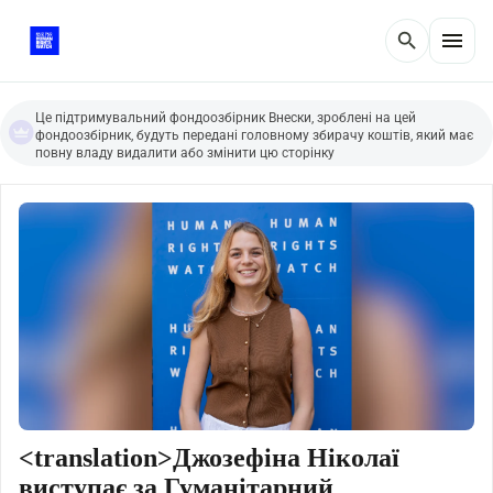
menu
search
Це підтримувальний фондоозбірник Внески, зроблені на цей
фондоозбірник, будуть передані головному збирачу коштів, який має
повну владу видалити або змінити цю сторінку
<translation>Джозефіна Ніколаї
виступає за Гуманітарний