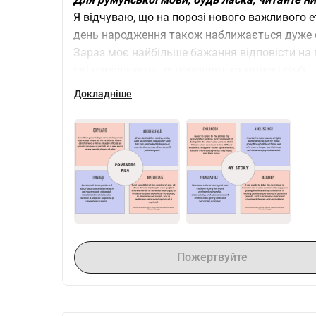
Я відчуваю, що на порозі нового важливого ет
день народження також наближається дуже 
Зараз моє найбільше бажання відповісти на п
які народжують, їх немовлят та молоді сім'ї.
Нещодавно мені представили унікальну можли
Докладніше
Wise Woman 
, глибокій та трансформаційній п
підтримки, безпеки та любові в життя родин 
Цей курс відбудеться в листопаді в Shamansha
мудрої жінки-старійшини, традиційної акушер
неймовірно рада, що там у мене буде можливі
дуже близькі, моєю душевною племінною сп
Моя мрія та місія створити простір, де жінки
найглибший, вразливий, надихаючий та святи
кожне немовля зустрічалося з теплом і ніжні
Пожертвуйте
підтримку, яку їм потрібно на початку їхньої
Мої нові навички послужать багатьом майбутн
хто знає? Можливо, я зможу підтримати вас 