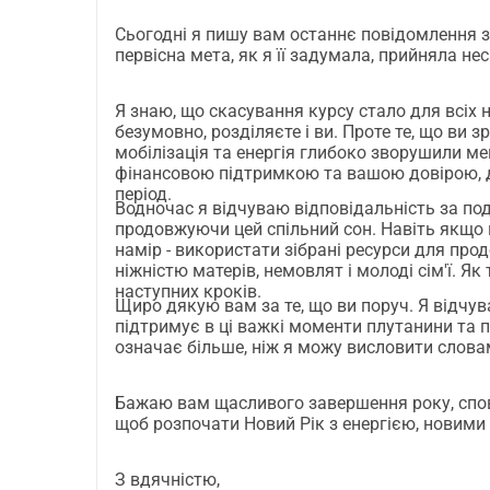
nastere/
Сьогодні я пишу вам останнє повідомлення з ц
первісна мета, як я її задумала, прийняла не
Я знаю, що скасування курсу стало для всіх н
безумовно, розділяєте і ви. Проте те, що ви
мобілізація та енергія глибоко зворушили ме
фінансовою підтримкою та вашою довірою, да
період.
Водночас я відчуваю відповідальність за пода
продовжуючи цей спільний сон. Навіть якщо н
намір - використати зібрані ресурси для про
ніжністю матерів, немовлят і молоді сім'ї. Я
наступних кроків.
Щиро дякую вам за те, що ви поруч. Я відчув
підтримує в ці важкі моменти плутанини та 
означає більше, ніж я можу висловити слова
Бажаю вам щасливого завершення року, спов
З вдячністю,