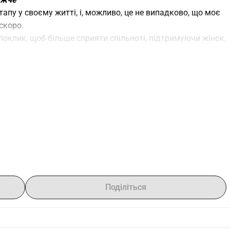
апу у своєму житті, і, можливо, це не випадково, що моє 
скоро.
оклик, щоб більше сприяти спільноті, підтримуючи жінок, 
вість взяти участь в надзвичайному курсі 
 Illuminated 
рограмі, яка дозволить мені внести більше ніжності, 
навколо нас.
ck, у серці предків племені Makah, під керівництвом 
ки, з просвітленим баченням майбутнього. Більш того, я 
сть з'єднатися та вчитися разом з групою жінок, які мені 
ільнотою.
 відчувають себе любими, в безпеці та підтриманими в 
й момент їхнього життя: народження дитини. Я хочу, щоб 
стю, любов'ю та терпінням, а родини отримували всю 
Поділіться
 подорожі.
ім матерям, немовлятам, молодим сім'ям і спільнотам. І 
або когось дуже дорогого вам, коли вам це знадобиться: