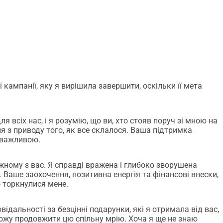
слухач історій народження),
витку (як психотерапевт і арт-терапевт),
 мрій і прагнень (як менеджер мрій).
нь народження, ви можете підтримати мене в цій 
 ціную кожен внесок, і знайду особливий спосіб 
м сюрпризом, зробленим мною!   
 кампанії, яку я вирішила завершити, оскільки її мета
iabenz.com/wise-women-and-birthing-mothers/
одорож до любові, народження і зцілення 
 всіх нас, і я розумію, що ви, хто стояв поруч зі мною на
апу у своєму житті і, можливо, не зовсім випадково, дуже 
я з приводу того, як все склалося. Ваша підтримка
 важливою.
оклик, щоб більше сприяти спільноті, підтримуючи жінок, 
жному з вас. Я справді вражена і глибоко зворушена
аше заохочення, позитивна енергія та фінансові внески,
ість, яка трапляється один раз в житті, взяти участь в 
о торкнулися мене.
 
, глибокій і трансформаційній програмі, яка дозволить 
зпеки і любові в життя родин навколо нас.
відальності за безцінні подарунки, які я отримала від вас,
місці в серці земель племені Makah, під керівництвом 
можу продовжити цю спільну мрію. Хоча я ще не знаю