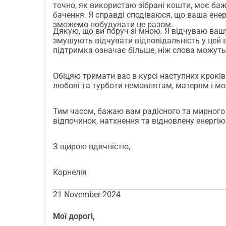
традиційної акушерки, яка пов'язана з давнь
точно, як використаю зібрані кошти, моє баж
дуже радію, що там у мене буде можливість з'
бачення. Я справді сподіваюся, що ваша енер
зможемо побудувати це разом.
дорогі серцю.
Дякую, що ви поруч зі мною. Я відчуваю вашу 
Моя мрія створити простір, де жінки відчува
змушують відчувати відповідальність у цей в
підтримка означає більше, ніж слова можуть
вразливий, надихаючий і святий момент їхньо
немовля зустрічалося з теплом і ніжністю, л
Обіцяю тримати вас в курсі наступних кроків 
яку їм потрібно на початку їхнього шляху.
любові та турботи немовлятам, матерям і мо
Мої нові навички служитимуть багатьом майб
спільнотам. Хто знає? Можливо, я зможу бути
Тим часом, бажаю вам радісного та мирного 
дорогого вам, коли вам це знадобиться:
відпочинок, натхнення та відновлену енергію
підтримка під час пологів (як доула),
зцілення від важкої історії народження (як с
З щирою вдячністю,
заохочення та підтримка в особистісному роз
наставництво для досягнення ваших найцінні
Корнелія
Якщо ви хочете зробити мені подарунок на де
подорожі будь-якою сумою грошей. Я вдячна і
21 November 2024
подякувати вам, можливо, навіть з маленьки
Натхнення для цього курсу прийшло звідси: http
Мої дорогі,