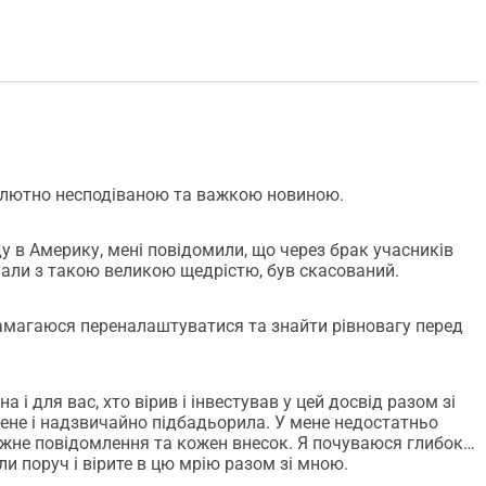
солютно несподіваною та важкою новиною.
ду в Америку, мені повідомили, що через брак учасників
имали з такою великою щедрістю, був скасований.
намагаюся переналаштуватися та знайти рівновагу перед
 і для вас, хто вірив і інвестував у цей досвід разом зі
не і надзвичайно підбадьорила. У мене недостатньо
ожне повідомлення та кожен внесок. Я почуваюся глибоко
и поруч і вірите в цю мрію разом зі мною.