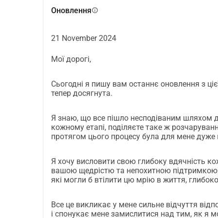
підтримка під час пологів (як доула),
Оновлення
info
лікування від важкої історії народження (як 
заохочення та підтримка в особистісному роз
наставництво в досягненні ваших найцінніших
21 November 2024
Якщо ви хочете зробити мені подарунок на де
Мої дорогі,
подорожі будь-якою сумою грошей. Я вдячна і
подякувати вам, можливо, навіть з маленьки
Сьогодні я пишу вам останнє оновлення з цієї
Ось де я знайшла натхнення: https://blog.inel
тепер досягнута.
Допоможіть мені підтримати молоді сім'ї: п
Я знаю, що все пішло несподіваним шляхом для
Я відчуваю, що на порозі нового важливого ет
кожному етапі, поділяєте таке ж розчаруванн
скоро буде і мій день народження.
протягом цього процесу була для мене дуже
Зараз моя найбільша бажання відповісти на п
які народжують, немовлят і молоді сім'ї.
Я хочу висловити свою глибоку вдячність ко
вашою щедрістю та непохитною підтримкою. В
І тільки що мені відкрилася унікальна можлив
які могли б втілити цю мрію в життя, глибок
надзвичайному курсі 
 Illuminated Wise Woman
мені принести більше ніжності, підтримки, бе
Все це викликає у мене сильне відчуття відпо
Цей курс відбудеться в листопаді в чудовому 
і спонукає мене замислитися над тим, як я 