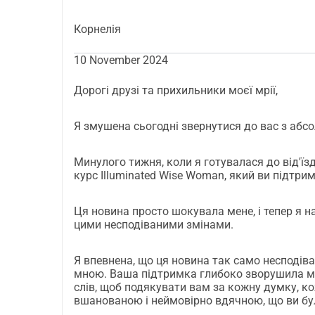
Корнелія
10 November 2024
Дорогі друзі та прихильники моєї мрії,
Я змушена сьогодні звернутися до вас з аб
Минулого тижня, коли я готувалася до від'їз
курс Illuminated Wise Woman, який ви підтр
Ця новина просто шокувала мене, і тепер я 
цими несподіваними змінами.
Я впевнена, що ця новина так само несподівана
мною. Ваша підтримка глибоко зворушила ме
слів, щоб подякувати вам за кожну думку, к
вшанованою і неймовірно вдячною, що ви бул