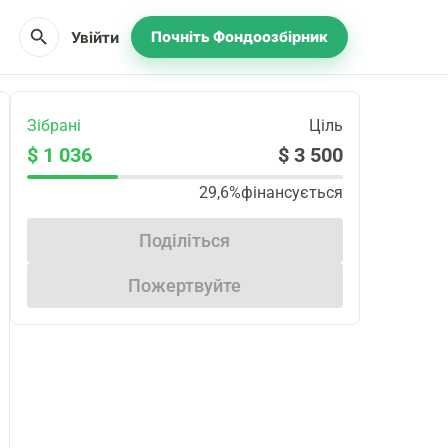
search
Увійти
Почніть Фондоозбірник
Зібрані
Ціль
$ 1 036
$ 3 500
29,6%
фінансується
Поділіться
Пожертвуйте