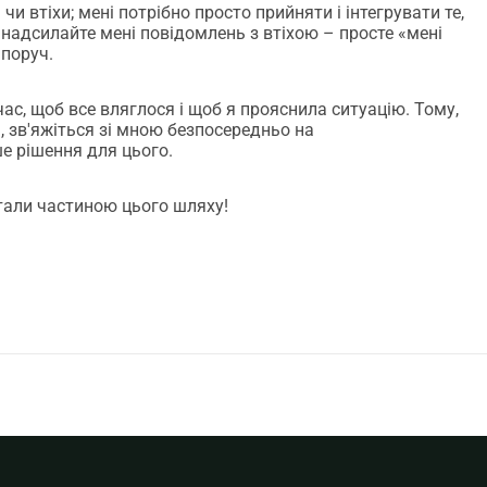
и втіхи; мені потрібно просто прийняти і інтегрувати те,
е надсилайте мені повідомлень з втіхою – просте «мені
 поруч.
час, щоб все вляглося і щоб я прояснила ситуацію. Тому,
, зв'яжіться зі мною безпосередньо на
ше рішення для цього.
стали частиною цього шляху!