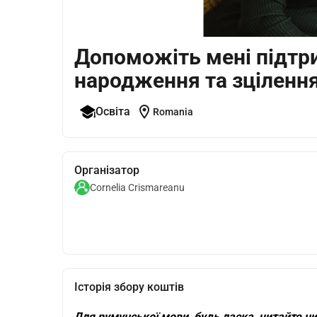
Допоможіть мені підтри
народження та зціленн
location_on
Освіта
Romania
Організатор
Cornelia Crismareanu
Історія збору коштів
Для румунської мови, будь ласка, читайте н