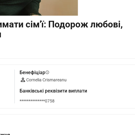
мати сім'ї: Подорож любові,
я
Бенефіціар
info
Cornelia Crismareanu
Банківські реквізити виплати
**************0758
ижче