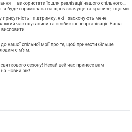
ою мудрістю та має бачення світлого майбутнього. Я 
ання — використати їх для реалізації нашого спільного
єднатися і вчитися разом з групою жінок, які мені дуже 
гія буде спрямована на щось значуще та красиве, і що ми
присутність і підтримку, які і заохочують мене, і
ють себе любими, в безпеці і підтриманими в найглибший, 
ажкий час плутанини та особистої реорганізації. Ваша
 висловити.
го життя: народження дитини. Я хочу, щоб кожне 
юбов'ю та терпінням, а родини отримували всю підтримку, 
до нашої спільної мрії про те, щоб принести більше
лодим сім'ям.
утнім матерям, немовлятам, молодим сім'ям і 
 підтримкою навіть для вас, або для когось дуже 
святкового сезону! Нехай цей час принесе вам
 на Новий рік!
лухач історій народження),
витку (як психотерапевт і арт-терапевт),
ших мрій і прагнень (як менеджер мрій).
нь народження, ви можете підтримати мене в цій 
 ціную кожен внесок, і знайду особливий спосіб 
м сюрпризом, зробленим мною!   
s://ro.ineliabenz.com/femeile-intelepte-si-mamele-care-dau-