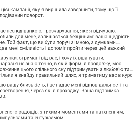
ієї кампанії, яку я вирішила завершити, тому що її
сподіваний поворот.
ас несподіванкою, і розчарування, яке я відчуваю,
 зробили для мене, залишається безцінним: ваша щедрість,
не. Той факт, що ви були поруч зі мною, з думками,
в мені сміливість і допоміг пройти через цей важкий
рунки, отримані від вас, і хочу їх вшанувати,
аразі я не знаю точно, в якій формі я продовжу, моє
довження цього спільного сну підтримувати з любов'ю та
к тільки я знайду правильний шлях, я триматиму вас в курсі
аю вашу близькість, і це надає мені відповідальності та
перетворення, через які я проходжу. Ваша підтримка
ми.
неного радощів, з тихими моментами та натхненням,
щоб розпочати Новий Рік з енергією, новими імпульсами та ентузіазмом!