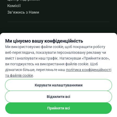
Комісії
Зв'яжись з Нами
expand_more
Більше ресурсів
Ми цінуємо вашу конфіденційність
Ми використовуємо файли cookie, щоб покращити роботу
веб-переглядача, показувати персоналізовану рекламу чи
вміст і аналізувати наш трафік. Натиснувши «Прийняти все»,
arrow_drop_down
Uk
ви погоджуєтесь на використання файлів cookie. Щоб
дізнатися більше, перегляньте наш
політика конфіденційності
★★★★★
4,9 / 5 на основі 500+ відгуків
та файлів cookie
.
Керувати налаштуваннями
© 2012–2026
WhyDonate
Конфіденційність і файли cookie
Відхилити всі
cookie
Умови та положення
Налаштування Файлів Cookie
stripe
Створено в Європі
★
Перевірений Партнер
check
Прийняти всі