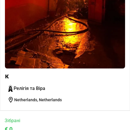
к
Релігія та Віра
location_on
Netherlands, Netherlands
Зібрані
€ 0