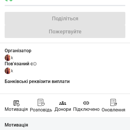
Поділіться
Пожертвуйте
Організатор
k
Пов'язаний с
info
k
Банківські реквізити виплати
source_notes
groups
link
Мотивація
Донори
Підключено
Розповідь
Оновлення
Мотивація