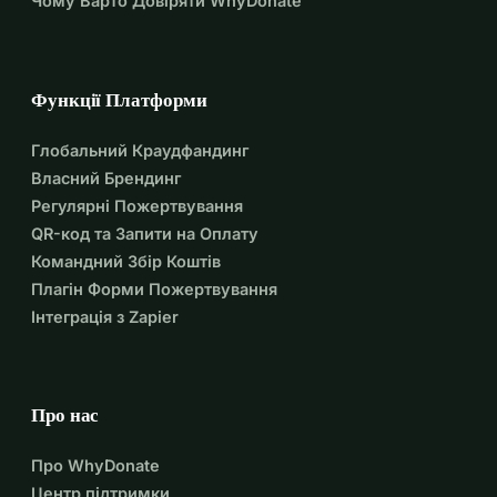
Чому Варто Довіряти WhyDonate
Функції Платформи
Глобальний Краудфандинг
Власний Брендинг
Регулярні Пожертвування
QR-код та Запити на Оплату
Командний Збір Коштів
Плагін Форми Пожертвування
Інтеграція з Zapier
Про нас
Про WhyDonate
Центр підтримки