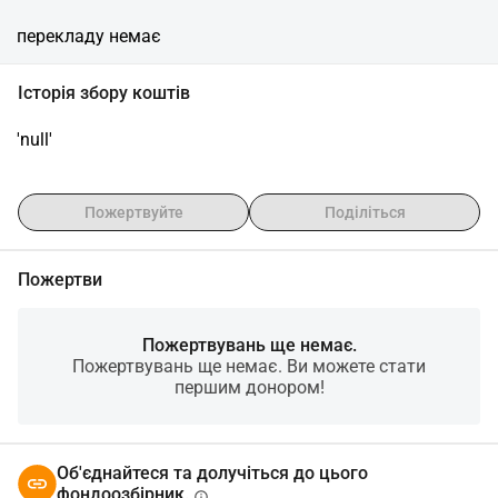
перекладу немає
Історія збору коштів
'null'
Пожертвуйте
Поділіться
Пожертви
Пожертвувань ще немає.
Пожертвувань ще немає. Ви можете стати
першим донором!
Об'єднайтеся та долучіться до цього
фондоозбірник.
info