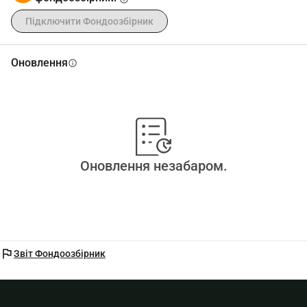
Підключити Фондоозбірник
Оновлення
info
Оновлення незабаром.
flag
Звіт Фондоозбірник