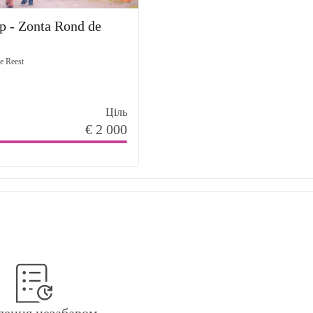
p - Zonta Rond de
e Reest
Ціль
€ 2 000
лення незабаром.