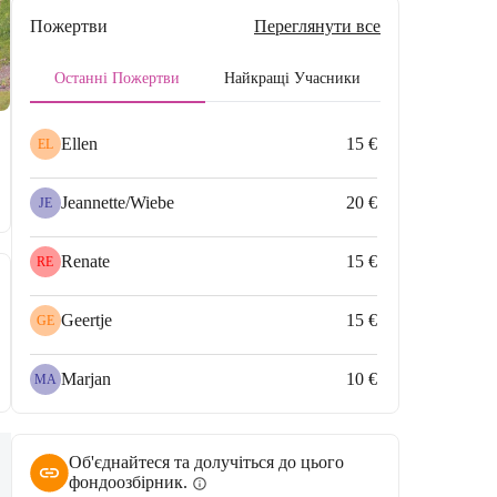
Пожертви
Переглянути все
Останні Пожертви
Найкращі Учасники
Ellen
15 €
EL
Jeannette/Wiebe
20 €
JE
Renate
15 €
RE
Geertje
15 €
GE
Marjan
10 €
MA
Об'єднайтеся та долучіться до цього
фондоозбірник.
info