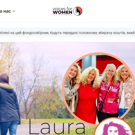
о нас
expand_more
блені на цей фондоозбірник, будуть передані головному збирачу коштів, який