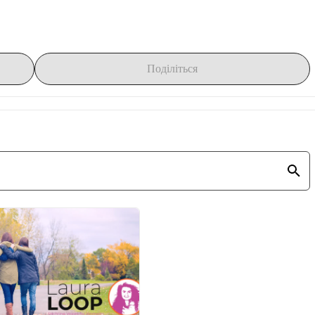
ейку, самостійно або з друзями. 
 чи ти збираєш кошти самостійно, чи з командою. 
Створи тут 
Поділіться
ни збирати кошти.
свою сторінку та попроси інших підтримати тебе. 
raLoop
 та тег 
@lauraloop2026
 для натхнення більшої кількості 
та практичної інформації про Laura Loop у Хардервейку.
я всіх. Ти можеш гуляти, бігти або просто трохи взяти участь. 
також можливо. Вибери час, який тобі підходить, головне — 
вплив
. 