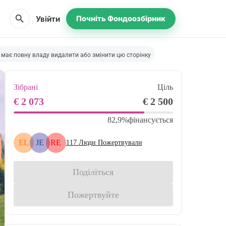
search
Увійти
Почніть Фондоозбірник
 має повну владу видалити або змінити цю сторінку
Зібрані
Ціль
€ 2 073
€ 2 500
82,9%
фінансується
EL
JE
RE
117
Люди Пожертвували
Поділіться
Пожертвуйте