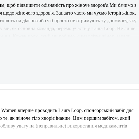
, щоб підвищити обізнаність про жіноче здоров'я.Ми бачимо з 
 щодо жіночого здоров'я. Занадто часто ми чуємо історії жінок, 
екають на діагноз або які просто не отримують ту допомогу, яку 
у ми, як основна команда, беремо участь у Laura Loop. Не лише 
зміни. Кожен крок, який ми робимо, символізує жінок, заради 
и цю місію - шляхом внесення пожертв або приєднання до 
я всіх жінок.Щиро дякуємо від імені основної команди Voices 
for Women вперше проводить Laura Loop, спонсорський забіг для 
 те, як жіноче тіло хворіє інакше. Цим першим забігом, який 
собливу увагу на (неправильне) використання медикаментів 