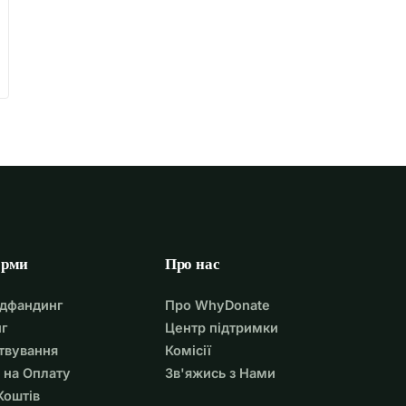
орми
Про нас
удфандинг
Про WhyDonate
г
Центр підтримки
твування
Комісії
 на Оплату
Зв'яжись з Нами
Коштів