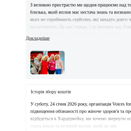
З великою пристрастю ми щодня працюємо над тим
близька, який вплив має нестача знань та визнання
яких не сприймають серйозно, які занадто довго ч
заслуговують. Це нас торкає, і це мотивує нас.Том
для збору коштів, але й щоб буквально взятися за 
Докладніше
яких ми це робимо.Ми запрошуємо всіх підтримат
прогулянки.Разом ми можемо змінити ситуацію. Дл
for Women
Історія збору коштів
У суботу, 24 січня 2026 року, організація Voices 
підвищення обізнаності про жіноче здоров'я та про
відбудеться в Хардервейку, ми хочемо звернути о
серед жінок та великий вплив, який це має.