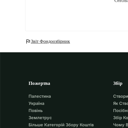
flag
Звіт Фондоозбірник
Пожертва
Збір
Палестина
Створи
Україна
Як Ств
Повінь
Посібн
Землетрус
Збір К
Більше Категорій Збору Коштів
Чому В