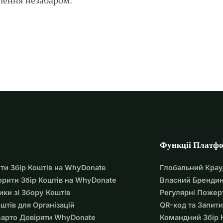
Функції Платф
ти Збір Коштів на WhyDonate
Глобальний Кра
орити Збір Коштів на WhyDonate
Власний Брендин
ики зі Збору Коштів
Регулярні Пожер
оштів для Організацій
QR-код та Запити
арто Довіряти WhyDonate
Командний Збір 