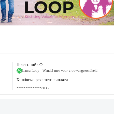
Пов'язаний с
info
Laura Loop - Wandel mee voor vrouwengezondheid
Банківські реквізити виплати
**************8035