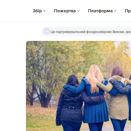
Збір
expand_more
Пожертва
expand_more
Платформа
expand_more
Пр
Це підтримувальний фондоозбірник Внески, зро