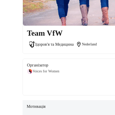
Team VfW
location_on
Здоров'я та Медицина
Nederland
Організатор
Voices for Women
Мотивація