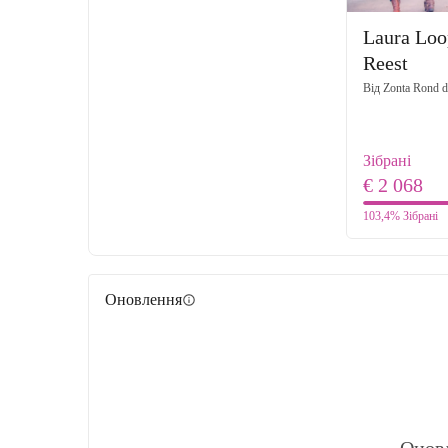
Laura Loo
Reest
Від
Zonta Rond d
Зібрані
€ 2 068
103,4%
Зібрані
Оновлення
info
Онов