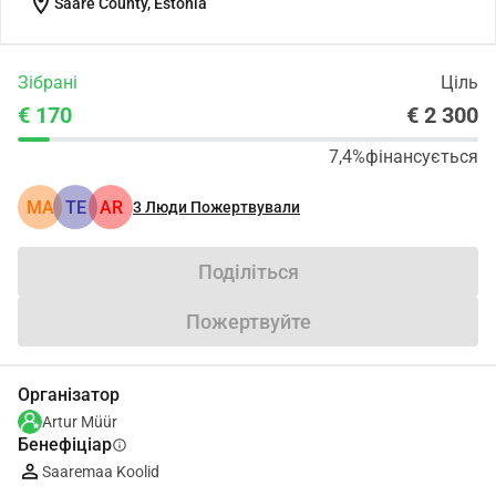
location_on
Saare County, Estonia
Зібрані
Ціль
€ 170
€ 2 300
7,4%
фінансується
MA
TE
AR
3
Люди Пожертвували
Поділіться
Пожертвуйте
Організатор
Artur Müür
Бенефіціар
info
Saaremaa Koolid