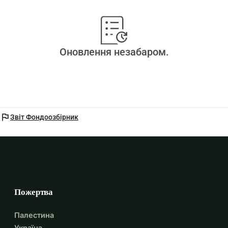
Оновлення незабаром.
flag
Звіт Фондоозбірник
Пожертва
Палестина
Україна