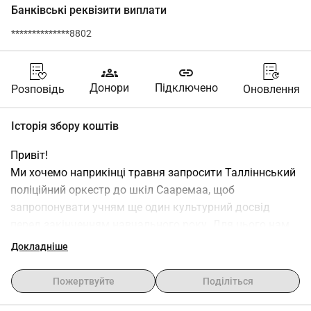
Банківські реквізити виплати
**************8802
groups
link
Донори
Підключено
Розповідь
Оновлення
Історія збору коштів
Привіт!
Ми хочемо наприкінці травня запросити Талліннський 
поліційний оркестр до шкіл Сааремаа, щоб 
запропонувати учням ще один культурний досвід 
перед закінченням навчального року. Для цього нам 
потрібна ваша допомога, щоб покрити витрати на 
Докладніше
транспортування оркестру.
Підтримка піде на рахунок МТЮ Пойде Пасунакоор, і 
Пожертвуйте
Поділіться
за це буде оплачено транспортування Талліннського 