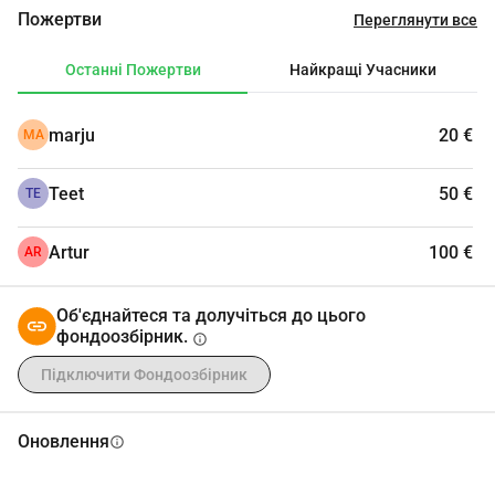
поліційного оркестру.
Пожертви
Переглянути все
Велике дякую вам!
Останні Пожертви
Найкращі Учасники
marju
20 €
MA
Teet
50 €
TE
Artur
100 €
AR
Об'єднайтеся та долучіться до цього
фондоозбірник.
info
Підключити Фондоозбірник
Оновлення
info