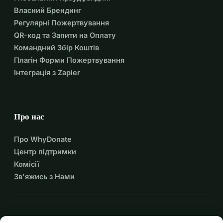
Власний Брендинг
Регулярні Пожертвування
QR-код та Запити на Оплату
Командний Збір Коштів
Плагін Форми Пожертвування
Інтеграція з Zapier
Про нас
Про WhyDonate
Центр підтримки
Комісії
Зв'яжись з Нами
expand_more
Більше ресурсів