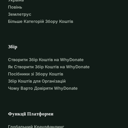
Повінь
Землетрус
Більше Категорій Збору Коштів
Збір
Створити Збір Коштів на WhyDonate
Як Створити Збір Коштів на WhyDonate
Посібники зі Збору Коштів
Збір Коштів для Організацій
Чому Варто Довіряти WhyDonate
Функції Платформи
Глобальний Краудфандинг