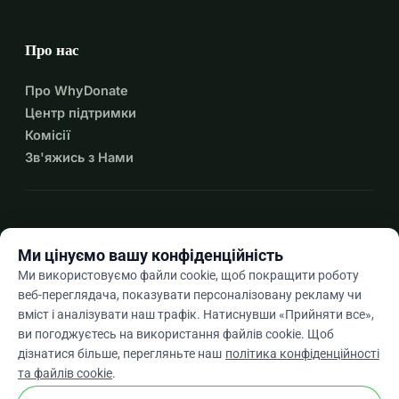
Про нас
Про WhyDonate
Центр підтримки
Комісії
Зв'яжись з Нами
expand_more
Більше ресурсів
Ми цінуємо вашу конфіденційність
Ми використовуємо файли cookie, щоб покращити роботу
веб-переглядача, показувати персоналізовану рекламу чи
вміст і аналізувати наш трафік. Натиснувши «Прийняти все»,
arrow_drop_down
Uk
ви погоджуєтесь на використання файлів cookie. Щоб
дізнатися більше, перегляньте наш
політика конфіденційності
★★★★★
4,9 / 5 на основі 500+ відгуків
та файлів cookie
.