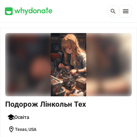
menu
search
Подорож Лінкольн Тех
Освіта
location_on
Texas, USA