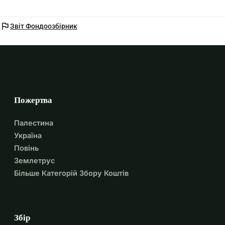
flag
Звіт Фондоозбірник
Пожертва
Палестина
Україна
Повінь
Землетрус
Більше Категорій Збору Коштів
Збір