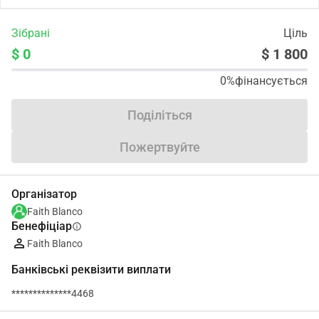
Зібрані
Ціль
$ 0
$ 1 800
0%
фінансується
Поділіться
Пожертвуйте
Організатор
Faith Blanco
Бенефіціар
info
Faith Blanco
Банківські реквізити виплати
**************4468