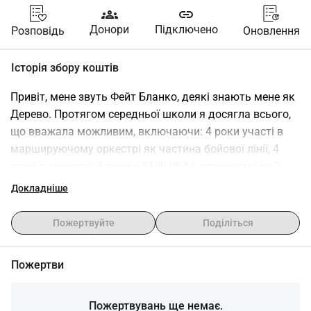
groups
link
Донори
Підключено
Розповідь
Оновлення
Історія збору коштів
Привіт, мене звуть Фейт Бланко, деякі знають мене як 
Дерево. Протягом середньої школи я досягла всього, 
що вважала можливим, включаючи: 4 роки участі в 
маршируючому оркестрі як частина бойової лінії, 4 
роки в оркестрі, 4 роки в SkillsUSA у столярстві та 2 
роки в автомобільних технологіях, 2 роки в West-MEC 
Докладніше
автомобільних технологіях, Національне товариство 
технічної честі, Національне товариство вчених 
Пожертвуйте
Поділіться
середньої школи, понад 250 годин волонтерської 
діяльності, що принесло мені золоту президентську 
Пожертви
нагороду за волонтерську діяльність, а також 
нагороду від мого районного суперінтенданта, і багато 
іншого. Цього разу я прагну досягти виконання своєї 
Пожертвувань ще немає.