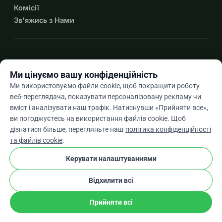
Комісії
Зв'яжись з Нами
expand_more
Більше ресурсів
Ми цінуємо вашу конфіденційність
Ми використовуємо файли cookie, щоб покращити роботу
веб-переглядача, показувати персоналізовану рекламу чи
вміст і аналізувати наш трафік. Натиснувши «Прийняти все»,
arrow_drop_down
Uk
ви погоджуєтесь на використання файлів cookie. Щоб
дізнатися більше, перегляньте наш
політика конфіденційності
★★★★★
4,9 / 5 на основі 500+ відгуків
та файлів cookie
.
Керувати налаштуваннями
© 2012–2026
WhyDonate
Конфіденційність і файли cookie
Відхилити всі
cookie
Умови та положення
Налаштування Файлів Cookie
stripe
Створено в Європі
★
Перевірений Партнер
check
Прийняти всі
Поділіться
Пожертвуйте