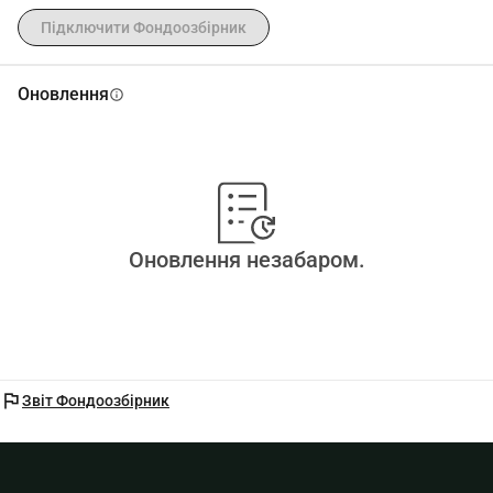
Підключити Фондоозбірник
Оновлення
info
Оновлення незабаром.
flag
Звіт Фондоозбірник