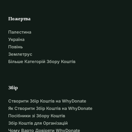
Пожертва
Палестина
Україна
Повінь
Землетрус
Більше Категорій Збору Коштів
Збір
Створити Збір Коштів на WhyDonate
Як Створити Збір Коштів на WhyDonate
Посібники зі Збору Коштів
Збір Коштів для Організацій
Чому Варто Довіряти WhyDonate