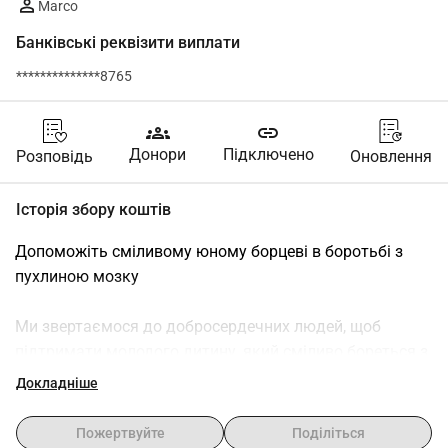
Marco
Банківські реквізити виплати
**************8765
groups
link
Донори
Підключено
Розповідь
Оновлення
Історія збору коштів
Допоможіть сміливому юному борцеві в боротьбі з 
пухлиною мозку
Ми звертаємося до добросердечних людей, щоб 
підтримати молодого дитину, який сміливо бореться з 
пухлиною мозку. Ця дитина, сповнена потенціалу та 
Докладніше
мрій, наразі проходить інтенсивне лікування. Шлях є 
фізично, емоційно та фінансово важким для сім'ї.
Пожертвуйте
Поділіться