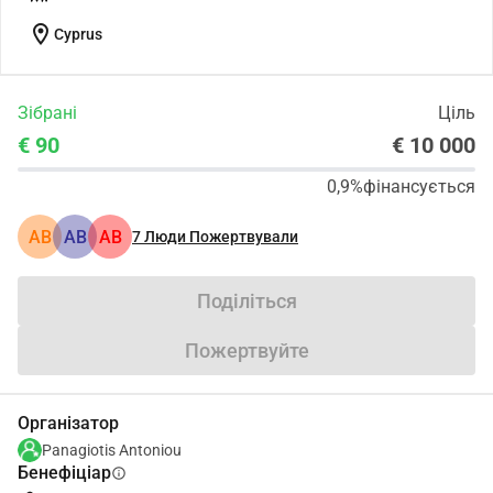
location_on
Cyprus
Зібрані
Ціль
€ 90
€ 10 000
0,9%
фінансується
АВ
АВ
АВ
7
Люди Пожертвували
Поділіться
Пожертвуйте
Організатор
Panagiotis Antoniou
Бенефіціар
info