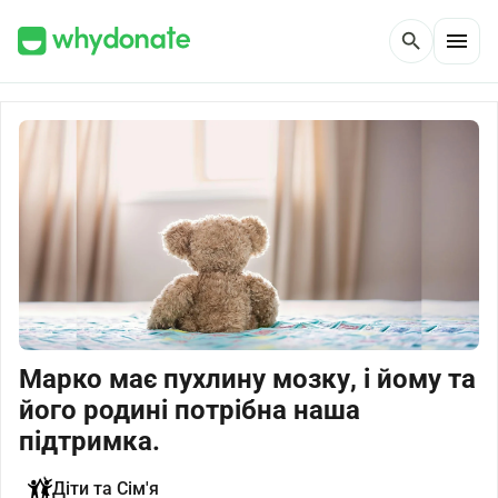
menu
search
Марко має пухлину мозку, і йому та
його родині потрібна наша
підтримка.
Діти та Сім'я