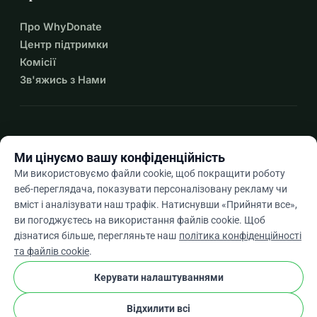
Про WhyDonate
Центр підтримки
Комісії
Зв'яжись з Нами
expand_more
Більше ресурсів
Ми цінуємо вашу конфіденційність
Ми використовуємо файли cookie, щоб покращити роботу
веб-переглядача, показувати персоналізовану рекламу чи
вміст і аналізувати наш трафік. Натиснувши «Прийняти все»,
arrow_drop_down
Uk
ви погоджуєтесь на використання файлів cookie. Щоб
дізнатися більше, перегляньте наш
політика конфіденційності
★★★★★
4,9 / 5 на основі 500+ відгуків
та файлів cookie
.
Керувати налаштуваннями
© 2012–2026
WhyDonate
Конфіденційність і файли cookie
Відхилити всі