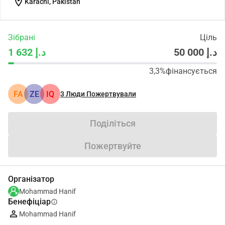
location_on
Karachi, Pakistan
Зібрані
Ціль
د.إ 50 000
د.إ 1 632
3,3%
фінансується
FA
ZE
IQ
3
Люди Пожертвували
Поділіться
Пожертвуйте
Організатор
Mohammad Hanif
Бенефіціар
info
Mohammad Hanif