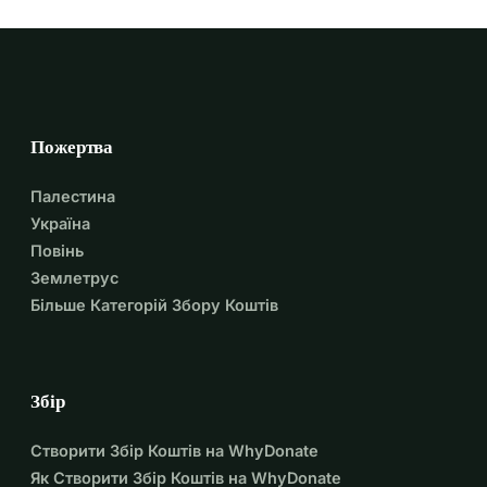
Хадіс:
Пророк Мухаммад (МПБЛ) сказав: "Хто побудує 
мечеть заради Аллаха, Аллах побудує йому дім у Раю." 
(Сахіх Бухарі)
Ми смиренно просимо ваші щедрі пожертви, щоб 
Пожертва
допомогти завершити цей благословенний проект. 
Нехай Аллах (СWT) щедро винагородить вас.
Палестина
ДжазакАллах Хайр за вашу підтримку.
Україна
Повінь
З повагою,
Землетрус
Комітет Джамії Масджид Юсуф
Більше Категорій Збору Коштів
Збір
Створити Збір Коштів на WhyDonate
Як Створити Збір Коштів на WhyDonate