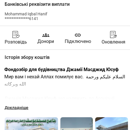
Банківські реквізити виплати
Mohammad Iqbal Hanif
**************6141
groups
link
Донори
Підключено
Розповідь
Оновлення
Історія збору коштів
Фондозбір для будівництва Джамії Масджид Юсуф
Мир вам і нехай Аллах помилує вас. السلام عليكم ورحمة 
الله وبركاته
Джамія Масджид Юсуф, що належить до Асоціації 
Аллами Банурі в Пакистані, розташована за адресою: 
Докладніше
ділянка ST3, сектор 45-А, схема 33, суспільство 
Саадабад, фаза 2, вздовж дороги від Малір Кантт до 
Супер Шосе в Карачі.