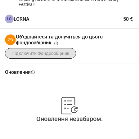
Festival!
LORNA
50 €
LO
Об'єднайтеся та долучіться до цього
фондоозбірник.
info
Підключити Фондоозбірник
Оновлення
info
Оновлення незабаром.