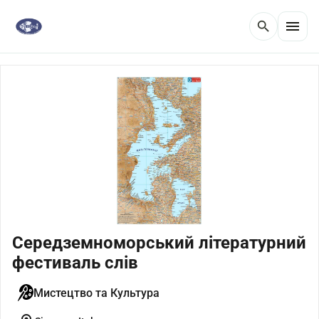
menu
search
Середземноморський літературний
фестиваль слів
Мистецтво та Культура