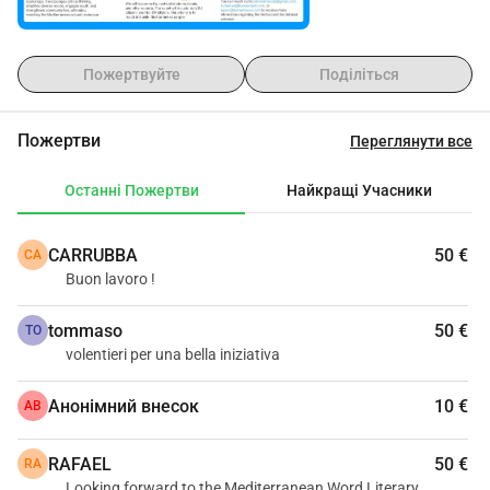
Пожертвуйте
Поділіться
Пожертви
Переглянути все
Останні Пожертви
Найкращі Учасники
CARRUBBA
50 €
CA
Buon lavoro !
tommaso
50 €
TO
volentieri per una bella iniziativa
Анонімний внесок
10 €
АВ
RAFAEL
50 €
RA
Looking forward to the Mediterranean Word Literary