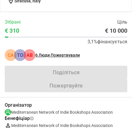
location_on
Siracusa, Italy
Зібрані
Ціль
€ 310
€ 10 000
3,1%
фінансується
CA
TO
АВ
6
Люди Пожертвували
Поділіться
Пожертвуйте
Організатор
Mediterranean Network of Indie Bookshops Association
Бенефіціар
info
Mediterranean Network of Indie Bookshops Association