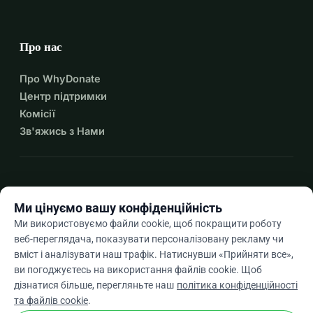
Про нас
Про WhyDonate
Центр підтримки
Комісії
Зв'яжись з Нами
expand_more
Більше ресурсів
Ми цінуємо вашу конфіденційність
Ми використовуємо файли cookie, щоб покращити роботу
веб-переглядача, показувати персоналізовану рекламу чи
вміст і аналізувати наш трафік. Натиснувши «Прийняти все»,
arrow_drop_down
Uk
ви погоджуєтесь на використання файлів cookie. Щоб
дізнатися більше, перегляньте наш
політика конфіденційності
★★★★★
4,9 / 5 на основі 500+ відгуків
та файлів cookie
.