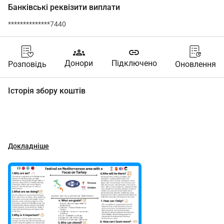
Банківські реквізити виплати
**************7440
groups
link
Донори
Підключено
Розповідь
Оновлення
Історія збору коштів
Докладніше