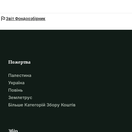
flag
Звіт Фондоозбірник
Пожертва
Палестина
Україна
Повінь
Землетрус
Більше Категорій Збору Коштів
Збір