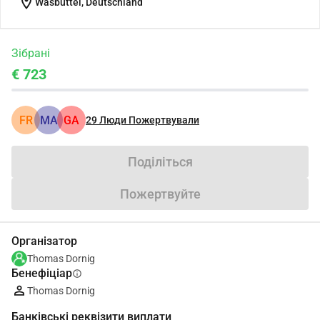
location_on
Wasbüttel, Deutschland
Зібрані
€ 723
FR
MA
GA
29
Люди Пожертвували
Поділіться
Пожертвуйте
Організатор
Thomas Dornig
Бенефіціар
info
Thomas Dornig
Банківські реквізити виплати