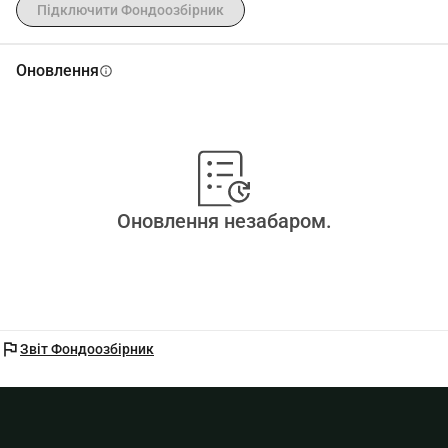
Підключити Фондоозбірник
Оновлення
info
Оновлення незабаром.
flag
Звіт Фондоозбірник