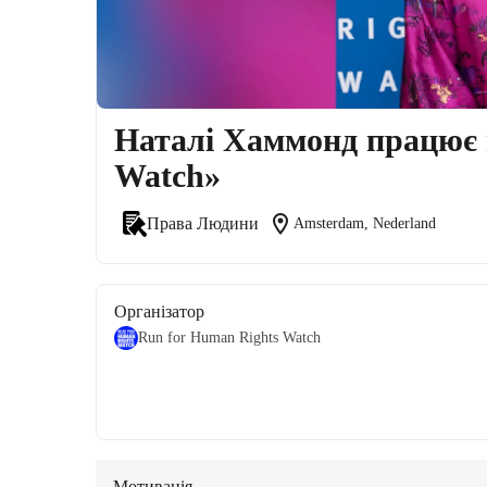
Наталі Хаммонд працює в
Watch»
location_on
Права Людини
Amsterdam, Nederland
Організатор
Run for Human Rights Watch
Мотивація