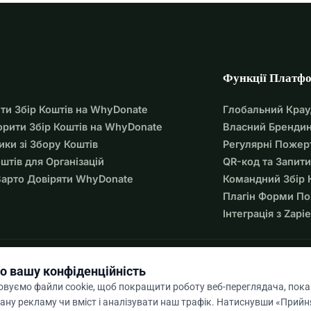
Функції Платф
ти Збір Коштів на WhyDonate
Глобальний Кра
орити Збір Коштів на WhyDonate
Власний Брендин
ики зі Збору Коштів
Регулярні Пожер
оштів для Організацій
QR-код та Запити
арто Довіряти WhyDonate
Командний Збір 
Плагін Форми П
Інтеграція з Zapie
о вашу конфіденційність
вуємо файли cookie, щоб покращити роботу веб-переглядача, пок
ану рекламу чи вміст і аналізувати наш трафік. Натиснувши «Прийня