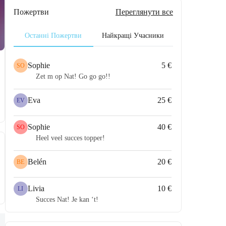
Пожертви
Переглянути все
Останні Пожертви
Найкращі Учасники
Sophie
5 €
SO
Zet m op Nat! Go go go!!
Eva
25 €
EV
Sophie
40 €
SO
Heel veel succes topper!
Belén
20 €
BE
Livia
10 €
LI
Succes Nat! Je kan ‘t!