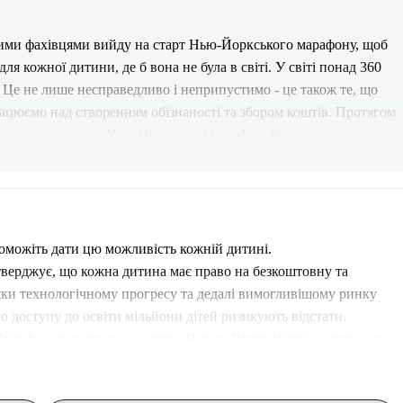
дими фахівцями вийду на старт Нью-Йоркського марафону, щоб 
ля кожної дитини, де б вона не була в світі. У світі понад 360 
. Це не лише несправедливо і неприпустимо - це також те, що 
цюємо над створенням обізнаності та збором коштів. Протягом 
мінацією яких стане Нью-Йоркський марафон. Разом ми можемо 
є, якого вони заслуговують. Кожна пожертва важлива - вже 
можіть дати цю можливість кожній дитині. 
верджує, що кожна дитина має право на безкоштовну та 
вдяки технологічному прогресу та дедалі вимогливішому ринку 
о доступу до освіти мільйони дітей ризикують відстати. 
tch у сфері права на освіту. Human Rights Watch виступає за 
о дитячого садка до закінчення середньої школи. Дослідження 
ітей є вирішальним. Діти, які мають доступ до дитячого садка 