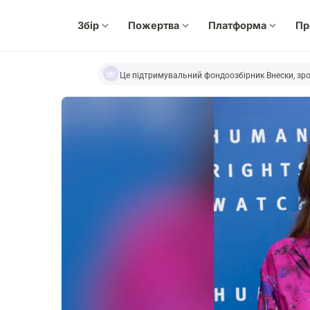
Збір
expand_more
Пожертва
expand_more
Платформа
expand_more
Пр
Це підтримувальний фондоозбірник Внески, зро