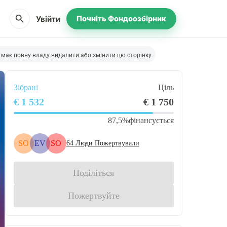
search
Увійти
Почніть Фондоозбірник
 має повну владу видалити або змінити цю сторінку
Зібрані
Ціль
€ 1 532
€ 1 750
87,5%
фінансується
SO
EV
SO
64
Люди Пожертвували
Поділіться
Пожертвуйте