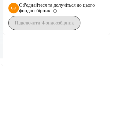
Об'єднайтеся та долучіться до цього
фондоозбірник.
info
Підключити Фондоозбірник