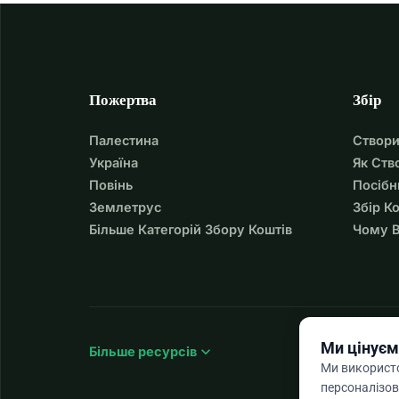
Пожертва
Збір
Палестина
Створи
Україна
Як Ств
Повінь
Посібн
Землетрус
Збір К
Більше Категорій Збору Коштів
Чому В
Ми цінуєм
expand_more
Більше ресурсів
Ми використо
персоналізов