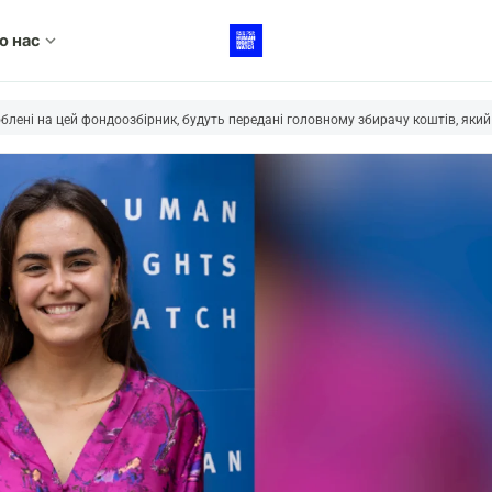
о нас
expand_more
блені на цей фондоозбірник, будуть передані головному збирачу коштів, який