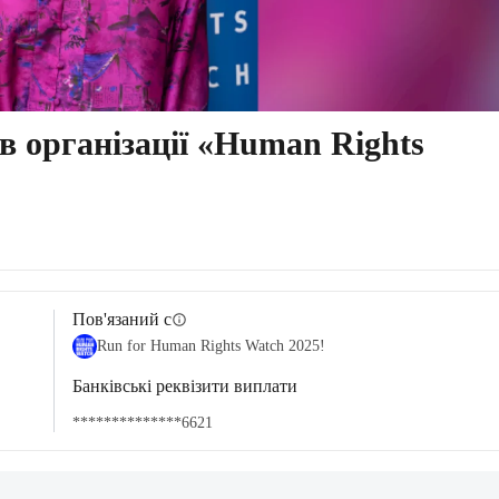
 організації «Human Rights
Пов'язаний с
info
Run for Human Rights Watch 2025!
Банківські реквізити виплати
**************6621