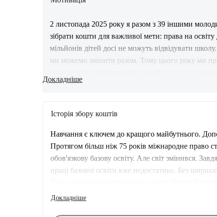
2 листопада 2025 року я разом з 39 іншими моло
зібрати кошти для важливої мети: права на освіту д
мільйонів дітей досі не можуть відвідувати школу
ми можемо змінити разом. Тому цього року ми пра
року ми організовуємо різні акції та події, куль
Докладніше
дати дітям у всьому світі кращі шанси на майбутн
дякуємо за ваш внесок!
Історія збору коштів
Навчання є ключем до кращого майбутнього. Допо
Протягом більш ніж 75 років міжнародне право ст
обов'язкову базову освіту. Але світ змінився. За
праці базової освіти вже недостатньо. Без ширшог
Тому ми хочемо підтримати роботу Human Rights Wa
історичне розширення права на освіту: від першог
Докладніше
показують, що саме в ранні роки розвитку мозку д