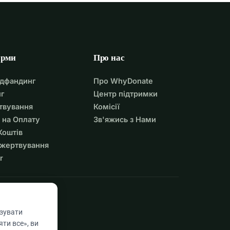
орми
Про нас
удфандинг
Про WhyDonate
г
Центр підтримки
твування
Комісії
 на Оплату
Зв'яжись з Нами
Коштів
ожертвування
r
азувати
ти все», ви