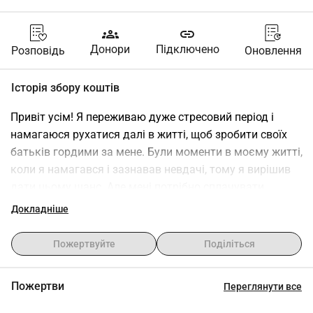
groups
link
Донори
Підключено
Розповідь
Оновлення
Історія збору коштів
Привіт усім! Я переживаю дуже стресовий період і 
намагаюся рухатися далі в житті, щоб зробити своїх 
батьків гордими за мене. Були моменти в моєму житті, 
коли я намагався і зазнавав невдачі, тому я вирішив 
дати цьому шанс. Але мені потрібно сплачувати 
рахунки, і я намагаюся навчатися на авто-технолога 
Докладніше
як професії. Мені потрібно поліпшити свій кредитний 
рейтинг, адже я дізнався, що кредит це все. Якщо 
Пожертвуйте
Поділіться
хтось може мені допомогти, я був би дуже вдячний.
Пожертви
Переглянути все