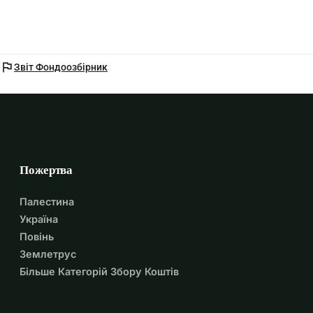
flag
Звіт Фондоозбірник
Пожертва
Палестина
Україна
Повінь
Землетрус
Більше Категорій Збору Коштів