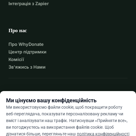
Інтеграція з Zapier
Про нас
Про WhyDonate
Центр підтримки
Комісії
Зв'яжись з Нами
expand_more
Більше ресурсів
Ми цінуємо вашу конфіденційність
Ми використовуємо файли cookie, щоб покращити роботу
веб-переглядача, показувати персоналізовану рекламу чи
вміст і аналізувати наш трафік. Натиснувши «Прийняти все»,
arrow_drop_down
Uk
ви погоджуєтесь на використання файлів cookie. Щоб
дізнатися більше, перегляньте наш
політика конфіденційності