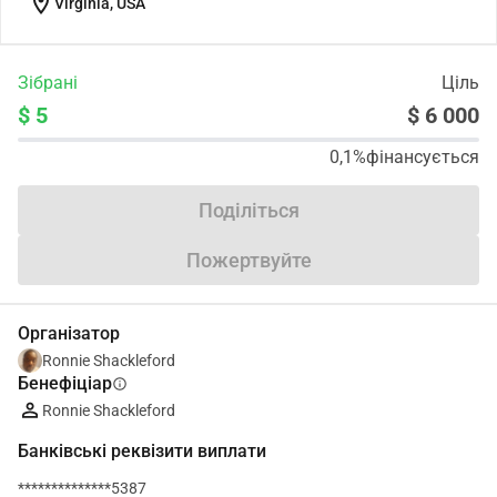
location_on
Virginia, USA
Зібрані
Ціль
$ 5
$ 6 000
0,1%
фінансується
Поділіться
Пожертвуйте
Організатор
Ronnie Shackleford
Бенефіціар
info
Ronnie Shackleford
Банківські реквізити виплати
**************5387