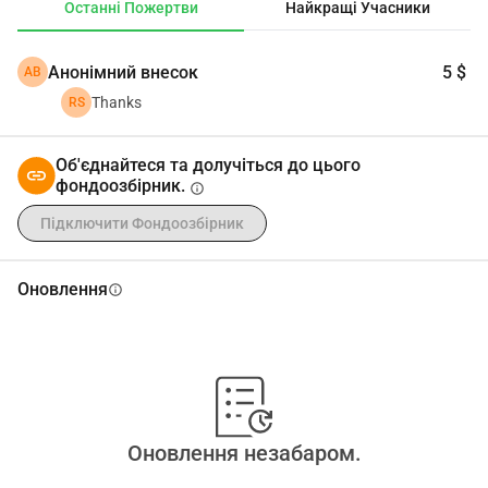
Останні Пожертви
Найкращі Учасники
Анонімний внесок
5 $
АВ
Thanks
RS
Об'єднайтеся та долучіться до цього
фондоозбірник.
info
Підключити Фондоозбірник
Оновлення
info
Оновлення незабаром.