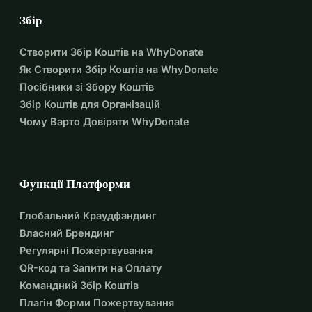
Збір
Створити Збір Коштів на WhyDonate
Як Створити Збір Коштів на WhyDonate
Посібники зі Збору Коштів
Збір Коштів для Організацій
Чому Варто Довіряти WhyDonate
Функції Платформи
Глобальний Краудфандинг
Власний Брендинг
Регулярні Пожертвування
QR-код та Запити на Оплату
Командний Збір Коштів
Плагін Форми Пожертвування