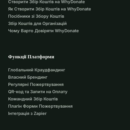
Створити Збір Коштів на WhyDonate
Як Створити Збір Коштів на WhyDonate
Посібники зі Збору Коштів
Збір Коштів для Організацій
Чому Варто Довіряти WhyDonate
Функції Платформи
Глобальний Краудфандинг
Власний Брендинг
Регулярні Пожертвування
QR-код та Запити на Оплату
Командний Збір Коштів
Плагін Форми Пожертвування
Інтеграція з Zapier