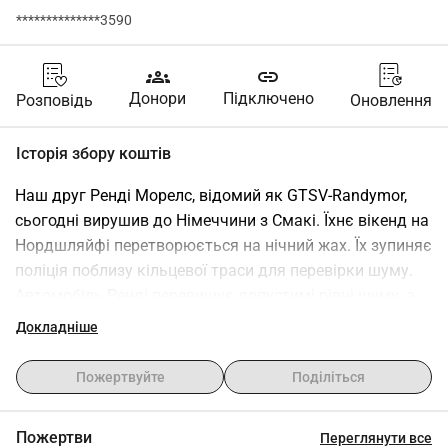
**************3590
groups
link
Донори
Підключено
Розповідь
Оновлення
Історія збору коштів
Наш друг Ренді Морелс, відомий як GTSV-Randymor, 
сьогодні вирушив до Німеччини з Смакі. Їхнє вікенд на 
Нордшляйфі перетворюється на нічний жах. Їх зупиняє 
поліція поблизу кільцевої траси для перевірки шуму. 
Автомобіль Ренді перевищує допустимі рівні шуму, а 
його вихлопна система також без каталізатора, що є 
Докладніше
обов'язковим. Штраф у розмірі 989 євро плюс витрати 
на евакуацію.
Пожертвуйте
Поділіться
Гроші спочатку надійдуть на мій рахунок, я переведу їх 
Ренді.
Пожертви
Переглянути все