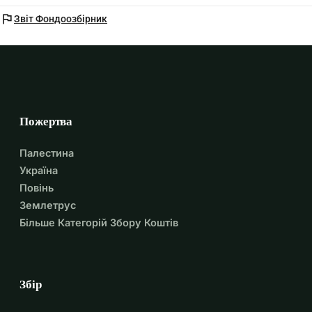
flag
Звіт Фондоозбірник
Пожертва
Палестина
Україна
Повінь
Землетрус
Більше Категорій Збору Коштів
Збір