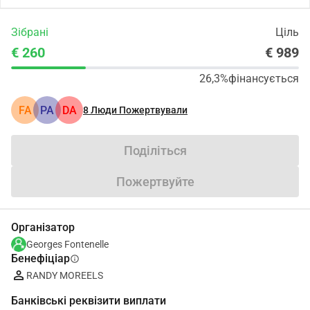
Зібрані
Ціль
€ 260
€ 989
26,3%
фінансується
FA
PA
DA
8
Люди Пожертвували
Поділіться
Пожертвуйте
Організатор
Georges Fontenelle
Бенефіціар
info
RANDY MOREELS
Банківські реквізити виплати