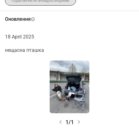
Підключити Фондоозбірник
Оновлення
info
18 April 2025
нещасна пташка
chevron_left
chevron_right
1/1