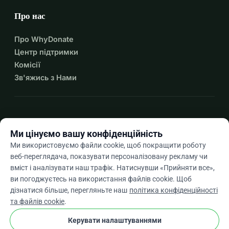
Про нас
Про WhyDonate
Центр підтримки
Комісії
Зв'яжись з Нами
expand_more
Більше ресурсів
Ми цінуємо вашу конфіденційність
Ми використовуємо файли cookie, щоб покращити роботу
веб-переглядача, показувати персоналізовану рекламу чи
вміст і аналізувати наш трафік. Натиснувши «Прийняти все»,
arrow_drop_down
Uk
ви погоджуєтесь на використання файлів cookie. Щоб
дізнатися більше, перегляньте наш
політика конфіденційності
★★★★★
4,9 / 5 на основі 500+ відгуків
та файлів cookie
.
Керувати налаштуваннями