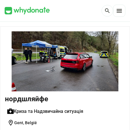
menu
search
нордшляйфе
Криза та Надзвичайна ситуація
location_on
Gent, België