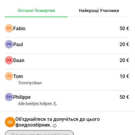
Останні Пожертви
Найкращі Учасники
Fabio
50 €
FA
Paul
20 €
PA
Daan
20 €
DA
Tom
10 €
TO
Tommyclean
Philippe
50 €
PH
Alle beetjes helpen 💪
Об'єднайтеся та долучіться до цього
фондоозбірник.
info