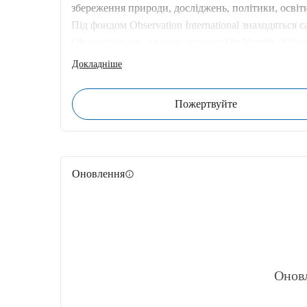
збереження природи, досліджень, політики, освіти
Під фондом Observation International знаходяться с
Observation.org, а також додатки ObsIdentify, iObs
Докладніше
Пожертвуйте
Оновлення
info
Онов