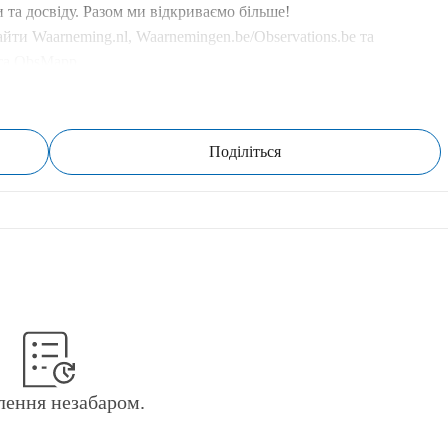
 та досвіду. Разом ми відкриваємо більше!
айти Waarneming.nl, Waarnemingen.be/Observations.be та 
 та ObsMapp.
Поділіться
лення незабаром.