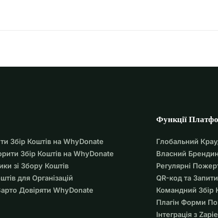
Функції Платф
ти Збір Коштів на WhyDonate
Глобальний Кра
орити Збір Коштів на WhyDonate
Власний Брендин
ики зі Збору Коштів
Регулярні Пожер
оштів для Організацій
QR-код та Запити
арто Довіряти WhyDonate
Командний Збір 
Плагін Форми П
Інтеграція з Zapie