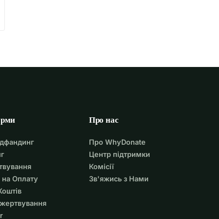
орми
Про нас
удфандинг
Про WhyDonate
г
Центр підтримки
твування
Комісії
 на Оплату
Зв'яжись з Нами
Коштів
ожертвування
r