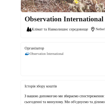
Observation International
location_on
Клімат та Навколишнє середовище
Nether
Організатор
Observation International
Історія збору коштів
З вашою допомогою ми збираємо спостереження за
сьогоденні та минулому. Ми об'єднуємо та ділим