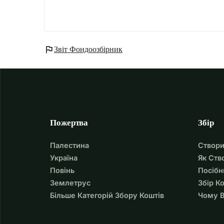
flag
Звіт Фондоозбірник
Пожертва
Збір
Палестина
Створи
Україна
Як Ств
Повінь
Посібн
Землетрус
Збір К
Більше Категорій Збору Коштів
Чому В