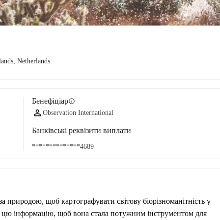
lands, Netherlands
Бенефіціар
info
Observation International
Банківські реквізити виплати
**************4689
 природою, щоб картографувати світову біорізноманітність у 
о цю інформацію, щоб вона стала потужним інструментом для 