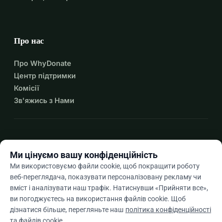
Про нас
Про WhyDonate
Центр підтримки
Комісії
Зв'яжись з Нами
expand_more
Більше ресурсів
Ми цінуємо вашу конфіденційність
Ми використовуємо файли cookie, щоб покращити роботу
веб-переглядача, показувати персоналізовану рекламу чи
вміст і аналізувати наш трафік. Натиснувши «Прийняти все»,
arrow_drop_down
Uk
ви погоджуєтесь на використання файлів cookie. Щоб
дізнатися більше, перегляньте наш
політика конфіденційності
★★★★★
4,9 / 5 на основі 500+ відгуків
та файлів cookie
.