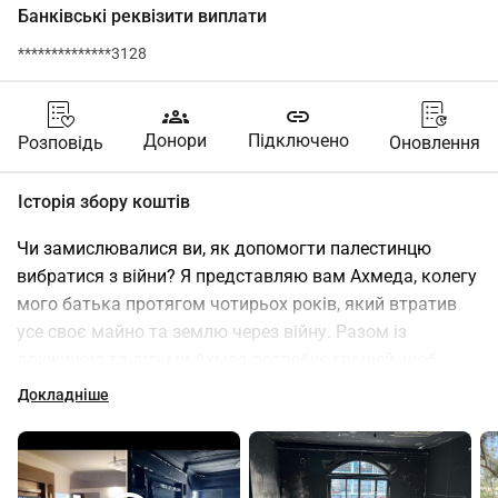
Банківські реквізити виплати
**************3128
groups
link
Донори
Підключено
Розповідь
Оновлення
Історія збору коштів
Чи замислювалися ви, як допомогти палестинцю 
вибратися з війни? Я представляю вам Ахмеда, колегу 
мого батька протягом чотирьох років, який втратив 
усе своє майно та землю через війну. Разом із 
дружиною та дітьми Ахмед потребує грошей, щоб 
перетнути кордон з Єгиптом і поїхати до Туреччини 
Докладніше
для отримання стипендії на докторат, адже нове 
життя чекає на них.
Для вас, хто читає це, дякую, що не залишаєтеся 