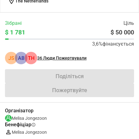
location_on
The Netherlands
Зібрані
Ціль
$ 1 781
$ 50 000
3,6%
фінансується
JS
АВ
TH
36
Люди Пожертвували
Поділіться
Пожертвуйте
Організатор
Melisa Jongezoon
Бенефіціар
info
Melisa Jongezoon