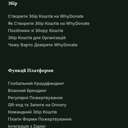
наповненого обіцянками та можливостями.
Збір
Дякую, що простягнули руку в наш час потреби, що 
Створити Збір Коштів на WhyDonate
вірите в силу співчуття для загоєння ран серця. Разом 
Як Створити Збір Коштів на WhyDonate
ми можемо перевернути сторінку цього розділу 
Посібники зі Збору Коштів
руйнувань і написати нову історію стійкості та 
Збір Коштів для Організацій
відновлення."
Чому Варто Довіряти WhyDonate
Функції Платформи
Глобальний Краудфандинг
Власний Брендинг
Регулярні Пожертвування
QR-код та Запити на Оплату
Командний Збір Коштів
Плагін Форми Пожертвування
Інтеграція з Zapier