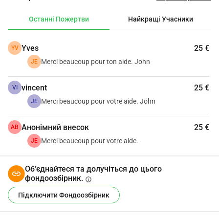
Ставши малозрячим (слава допомозі в Windows) через 
ретинопатію (я стаю сліпим), мені все важче читати, 
Останні Пожертви
Найкращі Учасники
писати і, насамперед, колотися більше 5 разів на день. 
Також важко знову прикріпити маленьку кришечку 
Yves
25 €
YV
голки на ручці.
Цей насос став би великим досягненням для мене, 
Merci beaucoup pour ton aide. John
JE
максимально автоматизувавши процес.
.
vincent
25 €
VI
Merci beaucoup pour votre aide. John
JE
Анонімний внесок
25 €
АВ
Merci beaucoup pour votre aide.
JE
Об'єднайтеся та долучіться до цього
фондоозбірник.
info
Підключити Фондоозбірник