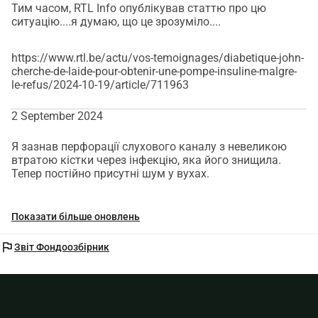
Тим часом, RTL Info опублікував статтю про цю
ситуацію....я думаю, що це зрозуміло....
https://www.rtl.be/actu/vos-temoignages/diabetique-john-
cherche-de-laide-pour-obtenir-une-pompe-insuline-malgre-
le-refus/2024-10-19/article/711963
2 September 2024
Я зазнав перфорації слухового каналу з невеликою
втратою кістки через інфекцію, яка його знищила.
Тепер постійно присутні шум у вухах.
Показати більше оновлень
flag
Звіт Фондоозбірник