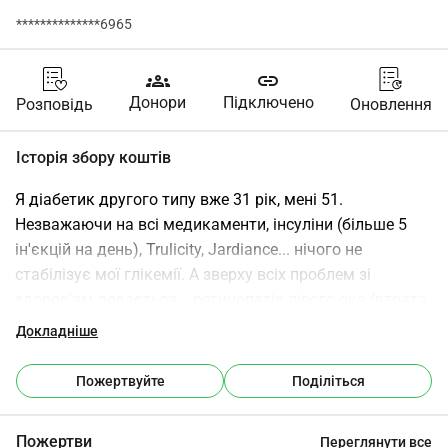
**************6965
groups
link
Донори
Підключено
Розповідь
Оновлення
Історія збору коштів
Я діабетик другого типу вже 31 рік, мені 51. 
Незважаючи на всі медикаменти, інсуліни (більше 5 
ін'єкцій на день), Trulicity, Jardiance... нічого не 
стабілізує мої глікемії. А зверху всіх проблем зі 
здоров'ям додається... ретинопатія лівого ока (втрата 
50% зору), перфорація слухового каналу з шумом у 
Докладніше
вухах...
Оскільки я діабетик другого типу, мені не дозволяє 
Пожертвуйте
Поділіться
INAMI мати цей насос. Мені потрібно бути діабетиком 
першого типу.
Пожертви
Переглянути все