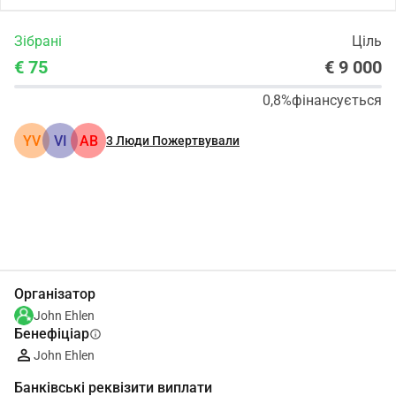
Зібрані
Ціль
€ 75
€ 9 000
0,8%
фінансується
YV
VI
АВ
3
Люди Пожертвували
Поділіться
Пожертвуйте
Організатор
John Ehlen
Бенефіціар
info
John Ehlen
Банківські реквізити виплати