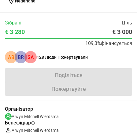
location_on
Nederland
Зібрані
Ціль
€ 3 280
€ 3 000
109,3%
фінансується
АВ
BR
SA
128
Люди Пожертвували
Поділіться
Пожертвуйте
Організатор
Alwyn Mitchell Wierdsma
Бенефіціар
info
Alwyn Mitchell Wierdsma