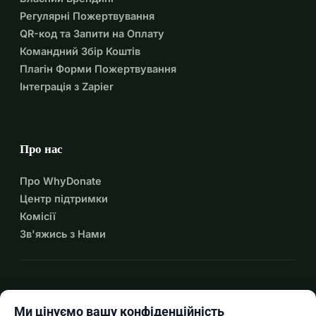
Регулярні Пожертвування
QR-код та Запити на Оплату
Командний Збір Коштів
Плагін Форми Пожертвування
Інтеграція з Zapier
Про нас
Про WhyDonate
Центр підтримки
Комісії
Зв'яжись з Нами
expand_more
Більше ресурсів
Ми цінуємо вашу конфіденційність