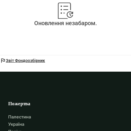
Оновлення незабаром.
flag
Звіт Фондоозбірник
Пожертва
Палестина
Україна