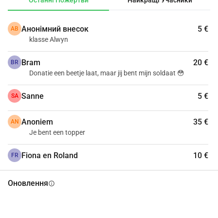
Останні Пожертви
Найкращі Учасники
Анонімний внесок
5 €
АВ
klasse Alwyn
Bram
20 €
BR
Donatie een beetje laat, maar jij bent mijn soldaat 😳
Sanne
5 €
SA
Anoniem
35 €
AN
Je bent een topper
Fiona en Roland
10 €
FR
Оновлення
info