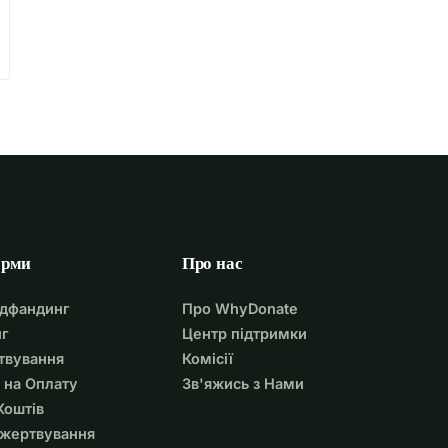
орми
Про нас
удфандинг
Про WhyDonate
г
Центр підтримки
твування
Комісії
 на Оплату
Зв'яжись з Нами
Коштів
ожертвування