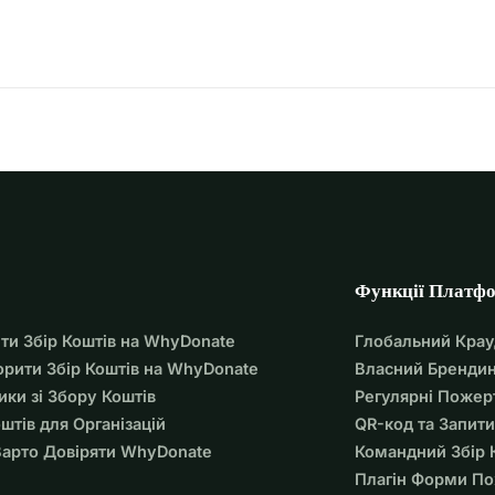
Функції Платф
ти Збір Коштів на WhyDonate
Глобальний Кра
орити Збір Коштів на WhyDonate
Власний Брендин
ики зі Збору Коштів
Регулярні Пожер
оштів для Організацій
QR-код та Запити
арто Довіряти WhyDonate
Командний Збір 
Плагін Форми П