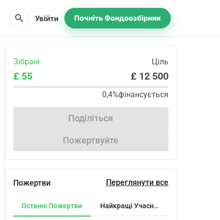
search
Увійти
Почніть Фондоозбірник
Зібрані
Ціль
£ 55
£ 12 500
0,4%
фінансується
Поділіться
Пожертвуйте
Переглянути все
Пожертви
Останні Пожертви
Найкращі Учасники