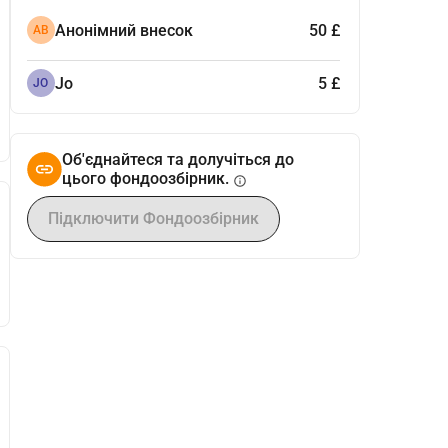
Анонімний внесок
50 £
АВ
Jo
5 £
JO
Об'єднайтеся та долучіться до
цього фондоозбірник.
info
Підключити Фондоозбірник