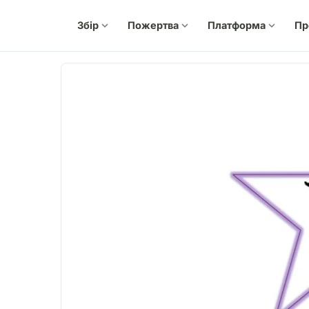
Збір
expand_more
Пожертва
expand_more
Платформа
expand_more
Пр