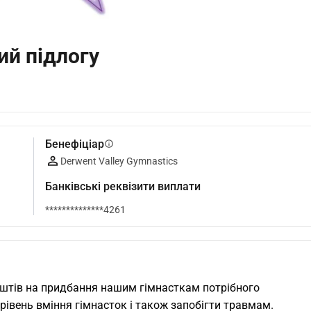
ий підлогу
Бенефіціар
info
Derwent Valley Gymnastics
Банківські реквізити виплати
**************4261
штів на придбання нашим гімнасткам потрібного 
івень вміння гімнасток і також запобігти травмам.