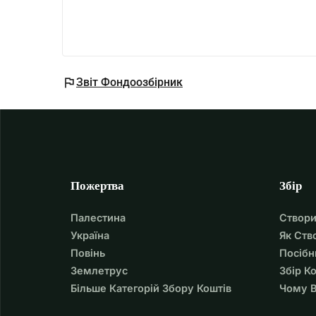
flag
Звіт Фондоозбірник
Пожертва
Збір
Палестина
Створи
Україна
Як Ств
Повінь
Посібн
Землетрус
Збір К
Більше Категорій Збору Коштів
Чому В