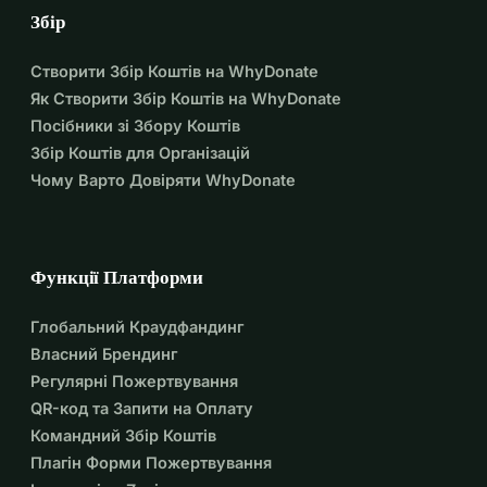
Збір
Створити Збір Коштів на WhyDonate
Як Створити Збір Коштів на WhyDonate
Посібники зі Збору Коштів
Збір Коштів для Організацій
Чому Варто Довіряти WhyDonate
Функції Платформи
Глобальний Краудфандинг
Власний Брендинг
Регулярні Пожертвування
QR-код та Запити на Оплату
Командний Збір Коштів
Плагін Форми Пожертвування