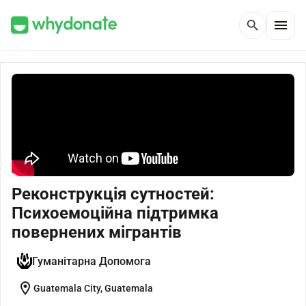
menu
search
Реконструкція сутностей:
Психоемоційна підтримка
повернених мігрантів
Гуманітарна Допомога
location_on
Guatemala City, Guatemala