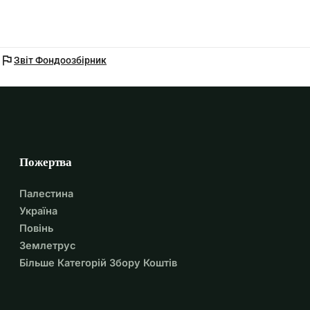
flag
Звіт Фондоозбірник
Пожертва
Палестина
Україна
Повінь
Землетрус
Більше Категорій Збору Коштів