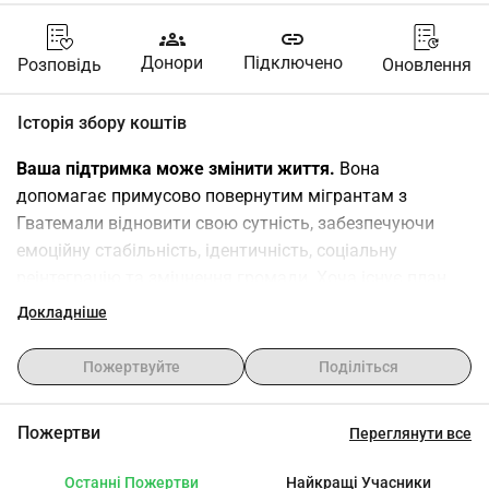
groups
link
Донори
Підключено
Розповідь
Оновлення
Історія збору коштів
Ваша підтримка може змінити життя.
 Вона 
допомагає примусово повернутим мігрантам з 
Гватемали відновити свою сутність, забезпечуючи 
емоційну стабільність, ідентичність, соціальну 
реінтеграцію та зміцнення громади. Хоча існує план 
від уряду та інших гуманітарних організацій, однією з 
Докладніше
прогалин, що заважають досягненню інституційних 
цілей, є відсутність персоналізованої уваги для 
Пожертвуйте
Поділіться
подолання стресу від примусового повернення. 
З вашою donations, 
ми можемо запропонувати 40 
Пожертви
Переглянути все
людям 4 години персоналізованої уваги
 з: 
індивідуальними сесіями для вирішення їх 
Останні Пожертви
Найкращі Учасники