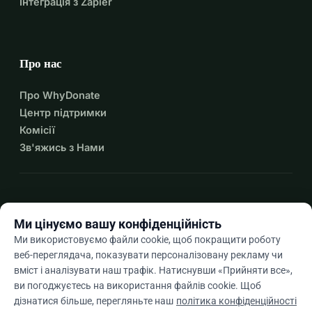
Інтеграція з Zapier
Про нас
Про WhyDonate
Центр підтримки
Комісії
Зв'яжись з Нами
expand_more
Більше ресурсів
Ми цінуємо вашу конфіденційність
Ми використовуємо файли cookie, щоб покращити роботу
веб-переглядача, показувати персоналізовану рекламу чи
вміст і аналізувати наш трафік. Натиснувши «Прийняти все»,
arrow_drop_down
Uk
ви погоджуєтесь на використання файлів cookie. Щоб
дізнатися більше, перегляньте наш
політика конфіденційності
★★★★★
4,9 / 5 на основі 500+ відгуків