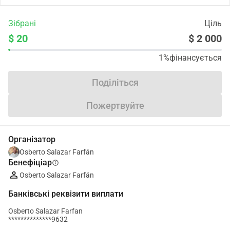
Зібрані
Ціль
$ 20
$ 2 000
1%
фінансується
Поділіться
Пожертвуйте
Організатор
Osberto Salazar Farfán
Бенефіціар
info
Osberto Salazar Farfán
Банківські реквізити виплати
Osberto Salazar Farfan
**************9632