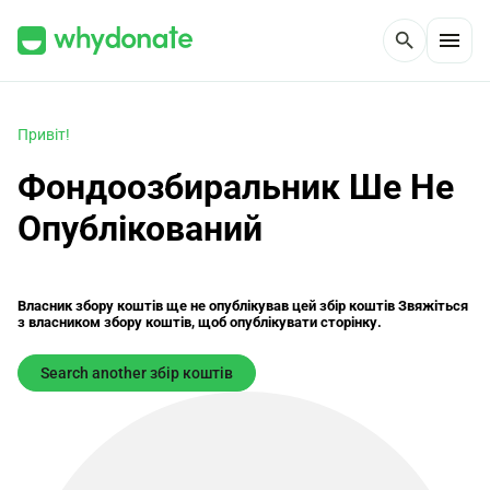
menu
search
Привіт!
Фондоозбиральник Ше Не
Oпублікований
Власник збору коштів ще не опублікував цей збір коштів Звяжіться
з власником збору коштів, щоб опублікувати сторінку.
Search another збір коштів