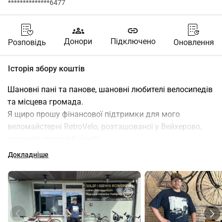
**************6477
groups
link
Донори
Підключено
Розповідь
Оновлення
Історія збору коштів
Шановні пані та панове, шановні любителі велосипедів 
та місцева громада.
Я щиро прошу фінансової підтримки для мого 
веломайстерні RetroVelo, розташованої у Вейхерово, 
духовній столиці Кашубії.
Докладніше
Хто я і що я роблю?
RetroVelo це місце, створене з пристрасті до двох коліс. 
Протягом 10 років я займаюся забезпеченням безпеки 
та комфорту велосипедистів, пропонуючи комплексне 
обслуговування, професійні поради та формуючи 