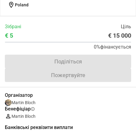
location_on
Poland
Зібрані
Ціль
€ 5
€ 15 000
0%
фінансується
Поділіться
Пожертвуйте
Організатор
Martin Bloch
Бенефіціар
info
Martin Bloch
Банківські реквізити виплати