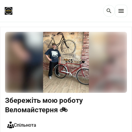
menu
search
Збережіть мою роботу
Веломайстерня 🚲
Спільнота