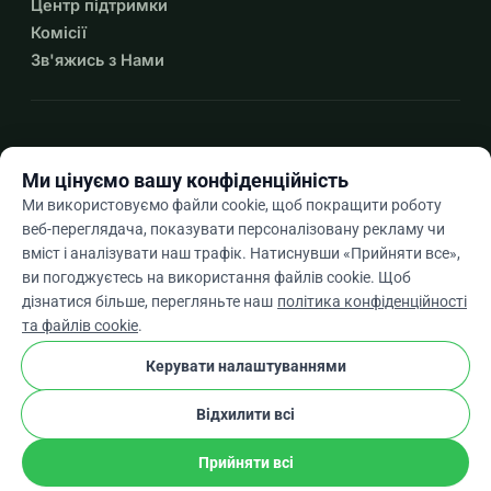
Центр підтримки
Комісії
Зв'яжись з Нами
expand_more
Більше ресурсів
Ми цінуємо вашу конфіденційність
Ми використовуємо файли cookie, щоб покращити роботу
веб-переглядача, показувати персоналізовану рекламу чи
вміст і аналізувати наш трафік. Натиснувши «Прийняти все»,
arrow_drop_down
Uk
ви погоджуєтесь на використання файлів cookie. Щоб
дізнатися більше, перегляньте наш
політика конфіденційності
★★★★★
4,9 / 5 на основі 500+ відгуків
та файлів cookie
.
Керувати налаштуваннями
© 2012–2026
WhyDonate
Конфіденційність і файли cookie
Відхилити всі
cookie
Умови та положення
Налаштування Файлів Cookie
stripe
Створено в Європі
★
Перевірений Партнер
check
Прийняти всі