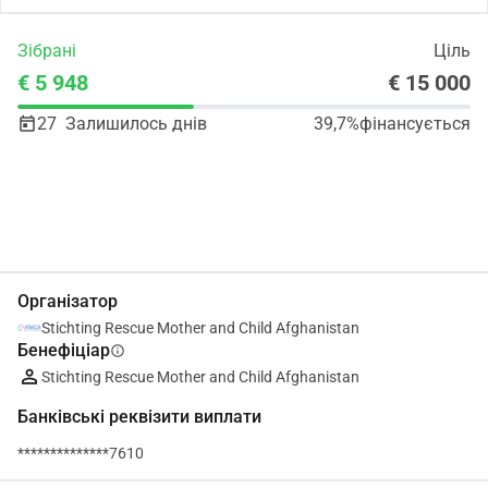
Зібрані
Ціль
€ 5 948
€ 15 000
27
Залишилось днів
39,7%
фінансується
Поділіться
Пожертвуйте
Організатор
Stichting Rescue Mother and Child Afghanistan
Бенефіціар
info
Stichting Rescue Mother and Child Afghanistan
Банківські реквізити виплати
**************7610