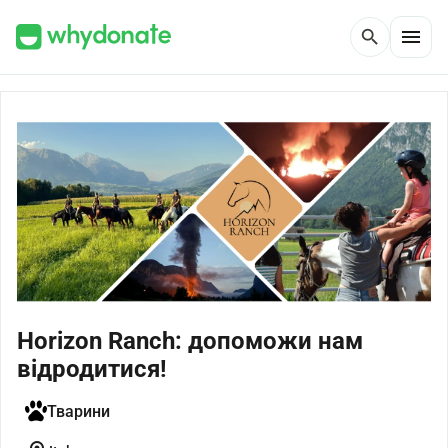
menu
search
Horizon Ranch: допоможи нам
відродитися!
Тварини