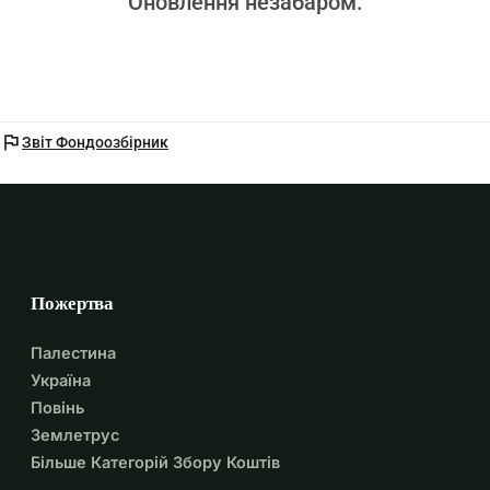
Оновлення незабаром.
flag
Звіт Фондоозбірник
Пожертва
Палестина
Україна
Повінь
Землетрус
Більше Категорій Збору Коштів