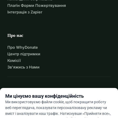
Плагін Форми Пожертвування
Інтеграція з Zapier
Про нас
Про WhyDonate
Центр підтримки
Комісії
Зв'яжись з Нами
expand_more
Більше ресурсів
Ми цінуємо вашу конфіденційність
Ми використовуємо файли cookie, щоб покращити роботу
веб-переглядача, показувати персоналізовану рекламу чи
вміст і аналізувати наш трафік. Натиснувши «Прийняти все»,