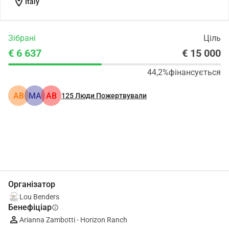
location_on
Italy
Зібрані
Ціль
€ 6 637
€ 15 000
44,2%
фінансується
АВ
MA
АВ
125
Люди Пожертвували
Поділіться
Пожертвуйте
Організатор
Lou Benders
Бенефіціар
info
Arianna Zambotti - Horizon Ranch