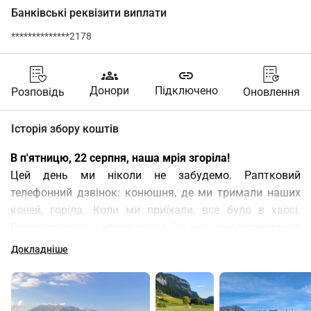
Банківські реквізити виплати
**************2178
groups
link
Донори
Підключено
Розповідь
Оновлення
Історія збору коштів
В п'ятницю, 22 серпня, наша мрія згоріла!
Цей день ми ніколи не забудемо. Раптковий 
телефонний дзвінок: конюшня, де ми тримали наших 
коней, горіла. Коли ми приїхали, все було в хаосі. 
Високі полум'я, вибухи, страх. Наше серце зупинилося, 
поки ми не дізналися, що наші життєві супутники в 
Докладніше
безпеці.
Ми безмежно вдячні героям, які врятували наших 
коней, тим, хто загасив пожежу, і всім, хто підтримував 