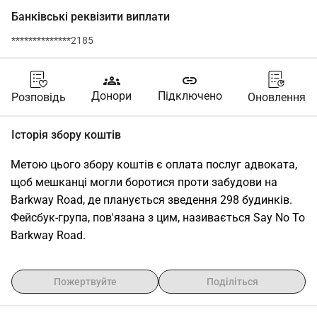
Банківські реквізити виплати
**************2185
groups
link
Донори
Підключено
Розповідь
Оновлення
Історія збору коштів
Метою цього збору коштів є оплата послуг адвоката, 
щоб мешканці могли боротися проти забудови на 
Barkway Road, де планується зведення 298 будинків. 
Фейсбук-група, пов'язана з цим, називається Say No To 
Barkway Road.
Пожертвуйте
Поділіться