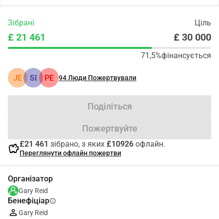
Зібрані
Ціль
£ 21 461
£ 30 000
71,5%
фінансується
JE
SI
PE
94
Люди Пожертвували
Поділіться
Пожертвуйте
£21 461
зібрано, з яких
£10926
офлайн.
savings
Переглянути офлайн пожертви
Організатор
Gary Reid
Бенефіціар
info
Gary Reid