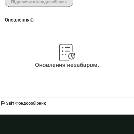
Підключити Фондоозбірник
Оновлення
info
Оновлення незабаром.
flag
Звіт Фондоозбірник