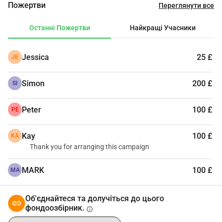
Пожертви
Переглянути все
Останні Пожертви
Найкращі Учасники
Jessica
25 £
JE
Simon
200 £
SI
Peter
100 £
PE
Kay
100 £
KA
Thank you for arranging this campaign
MARK
100 £
MA
Об'єднайтеся та долучіться до цього
фондоозбірник.
info