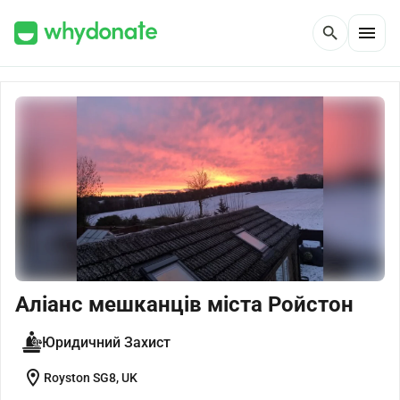
menu
search
Аліанс мешканців міста Ройстон
Юридичний Захист
location_on
Royston SG8, UK