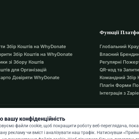
Функції Платф
ти Збір Коштів на WhyDonate
Глобальний Кра
орити Збір Коштів на WhyDonate
Власний Брендин
ики зі Збору Коштів
Регулярні Пожер
оштів для Організацій
QR-код та Запити
арто Довіряти WhyDonate
Командний Збір 
Плагін Форми П
Інтеграція з Zapie
о вашу конфіденційність
вуємо файли cookie, щоб покращити роботу веб-переглядача, пок
ану рекламу чи вміст і аналізувати наш трафік. Натиснувши «Прийня