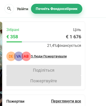
search
Увійти
Почніть Фондоозбірник
Зібрані
Ціль
€ 358
€ 1 676
21,4%
фінансується
DE
VA
АВ
5
Люди Пожертвували
Поділіться
Пожертвуйте
Переглянути все
Пожертви