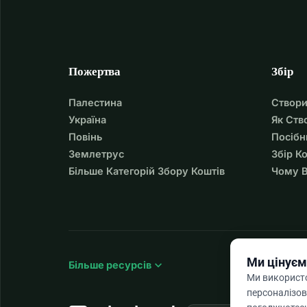
Пожертва
Збір
Палестина
Створи
Україна
Як Ств
Повінь
Посібн
Землетрус
Збір К
Більше Категорій Збору Коштів
Чому В
Ми цінуєм
expand_more
Більше ресурсів
Ми використо
персоналізов