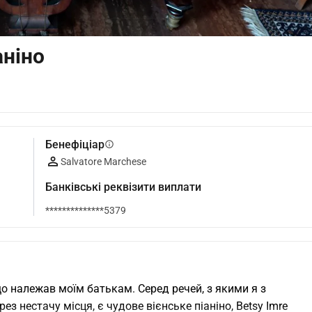
аніно
Бенефіціар
info
Salvatore Marchese
Банківські реквізити виплати
**************5379
о належав моїм батькам. Серед речей, з якими я з 
нестачу місця, є чудове вієнське піаніно, Betsy Imre 