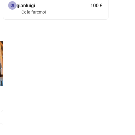
gianluigi
100 €
GI
Ce la faremo!