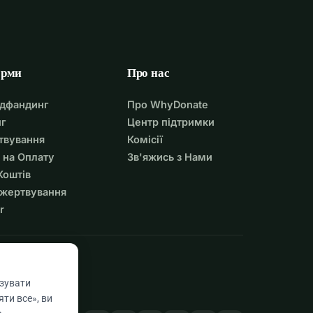
орми
Про нас
удфандинг
Про WhyDonate
г
Центр підтримки
твування
Комісії
 на Оплату
Зв'яжись з Нами
Коштів
ожертвування
r
азувати
ти все», ви