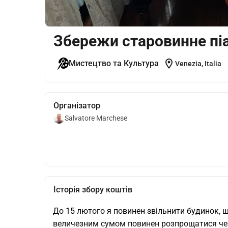
Збережи старовинне пі
location_on
Мистецтво та Культура
Venezia, Italia
Організатор
Salvatore Marchese
Історія збору коштів
До 15 лютого я повинен звільнити будинок, щ
величезним сумом повинен розпрощатися через 