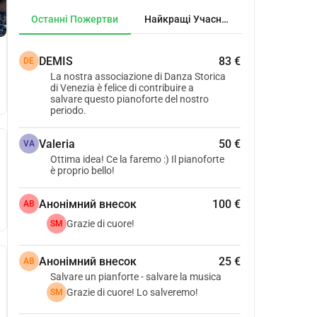
Останні Пожертви
Найкращі Учасники
DEMIS
83 €
DE
La nostra associazione di Danza Storica
di Venezia è felice di contribuire a
salvare questo pianoforte del nostro
periodo.
Valeria
50 €
VA
Ottima idea! Ce la faremo :) Il pianoforte
è proprio bello!
Анонімний внесок
100 €
АВ
Grazie di cuore!
SM
Анонімний внесок
25 €
АВ
Salvare un pianforte - salvare la musica
Grazie di cuore! Lo salveremo!
SM