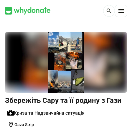
menu
search
Збережіть Сару та її родину з Гази
Криза та Надзвичайна ситуація
location_on
Gaza Strip