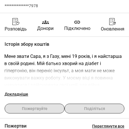
**************7978
groups
link
Донори
Підключено
Розповідь
Оновлення
Історія збору коштів
Мене звати Сара, я з Газу, мені 19 років, і я найстарша 
в своїй родині. Мій батько хворий на діабет і 
гіпертонію, він переніс інсульт, а моя мати не може 
виконувати важку роботу. У моєму віці я повинна 
навчатися і здійснювати свої мрії, але війна 
зруйнувала все. Моя родина складається з 5 осіб: я, 
Докладніше
Амір, Таснім, моя мати і мій батько. Будь ласка, 
допоможіть нам вижити і залишитися сильними Ваша 
Пожертвуйте
Поділіться
підтримка може врятувати нас і дати нам надію на 
життя.
Пожертви
Переглянути все