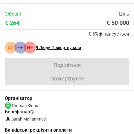
Зібрані
Ціль
€ 264
€ 50 000
0,5%
фінансується
AL
HE
HE
9
Люди Пожертвували
Поділіться
Пожертвуйте
Організатор
Thomas Kloos
Бенефіціар
info
Sarah Mohammed
Банківські реквізити виплати