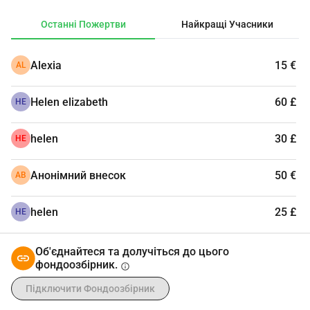
Останні Пожертви
Найкращі Учасники
Alexia
15 €
AL
Helen elizabeth
60 £
HE
helen
30 £
HE
Анонімний внесок
50 €
АВ
helen
25 £
HE
Об'єднайтеся та долучіться до цього
фондоозбірник.
info
Підключити Фондоозбірник