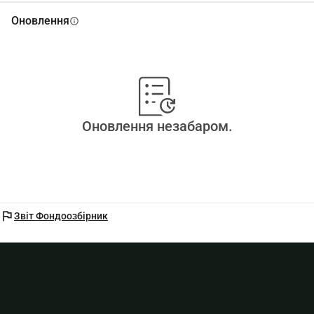
Оновлення
info
Оновлення незабаром.
flag
Звіт Фондоозбірник