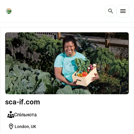
menu
search
sca-if.com
Спільнота
location_on
London, UK