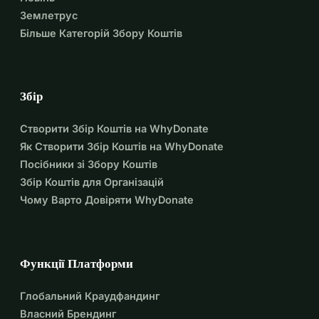
самостійності. Ваш внесок, незалежно від того, 
Землетрус
наскільки малий, може посіяти насіння змін.Кожен 
Більше Категорій Збору Коштів
внесок наближає нас до реальності, де продовольча 
безпека є реальністю для всіх, і де спільноти можуть 
процвітати, не завдаючи шкоди навколишньому 
Збір
середовищу.
Створити Збір Коштів на WhyDonate
Як Створити Збір Коштів на WhyDonate
Посібники зі Збору Коштів
Збір Коштів для Організацій
Чому Варто Довіряти WhyDonate
Функції Платформи
Глобальний Краудфандинг
Власний Брендинг