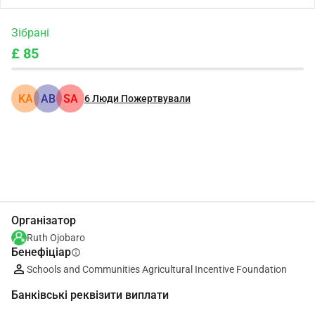
Зібрані
£ 85
KA
АВ
SA
6
Люди Пожертвували
Поділіться
Пожертвуйте
Організатор
Ruth Ojobaro
Бенефіціар
info
Schools and Communities Agricultural Incentive Foundation
Банківські реквізити виплати