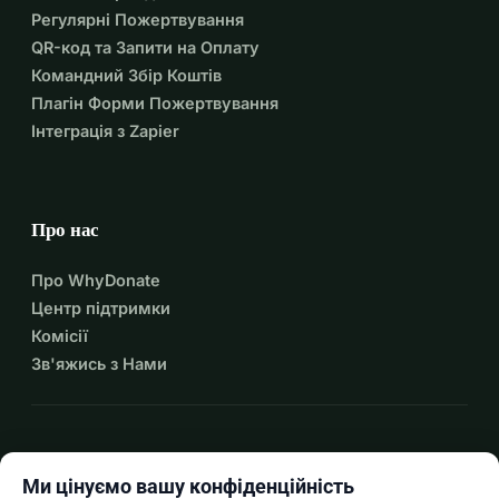
Регулярні Пожертвування
QR-код та Запити на Оплату
Командний Збір Коштів
Плагін Форми Пожертвування
Інтеграція з Zapier
Про нас
Про WhyDonate
Центр підтримки
Комісії
Зв'яжись з Нами
expand_more
Більше ресурсів
Ми цінуємо вашу конфіденційність