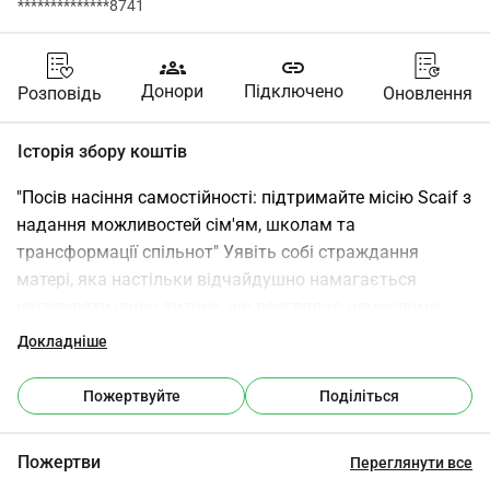
**************8741
groups
link
Донори
Підключено
Розповідь
Оновлення
Історія збору коштів
"Посів насіння самостійності: підтримайте місію Scaif з 
надання можливостей сім'ям, школам та 
трансформації спільнот" Уявіть собі страждання 
матері, яка настільки відчайдушно намагається 
нагодувати свою дитину, що розглядає немислиме. 
Жоден батько не повинен стикатися з таким відчаєм, 
Докладніше
але в багатьох частинах Нігерії ця жахлива реальність 
триває через брак підтримки та можливостей.Як член 
Пожертвуйте
Поділіться
діаспори, з дітьми та онуками, чи готові ви нічого не 
робити, поки сім'ї страждають? Чи відчуваєте ви тягар 
Пожертви
Переглянути все
їх голодних очей щоразу, коли повертаєтеся додому 