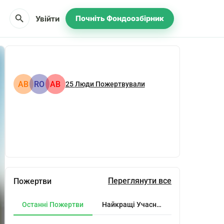
search
Увійти
Почніть Фондоозбірник
АВ
RO
АВ
25
Люди Пожертвували
Поділіться
Пожертвуйте
Переглянути все
Пожертви
Останні Пожертви
Найкращі Учасники