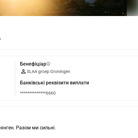
s
Бенефіціар
info
SLAA groep Groningen
Банківські реквізити виплати
**************6660
інген. Разом ми сильні.