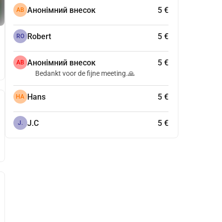
Анонімний внесок
5 €
АВ
Robert
5 €
RO
Анонімний внесок
5 €
АВ
Bedankt voor de fijne meeting.🙏
Hans
5 €
HA
J.C
5 €
J.