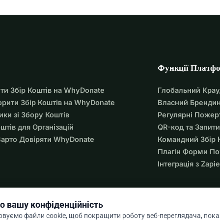
Функції Платф
ти Збір Коштів на WhyDonate
Глобальний Кра
орити Збір Коштів на WhyDonate
Власний Брендин
ики зі Збору Коштів
Регулярні Пожер
оштів для Організацій
QR-код та Запити
арто Довіряти WhyDonate
Командний Збір 
Плагін Форми П
Інтеграція з Zapie
о вашу конфіденційність
вуємо файли cookie, щоб покращити роботу веб-переглядача, пок