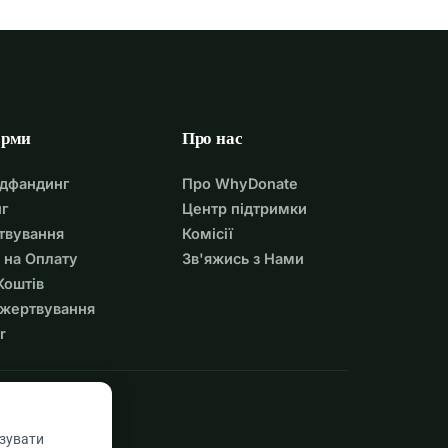
орми
Про нас
удфандинг
Про WhyDonate
г
Центр підтримки
твування
Комісії
 на Оплату
Зв'яжись з Нами
Коштів
ожертвування
r
азувати