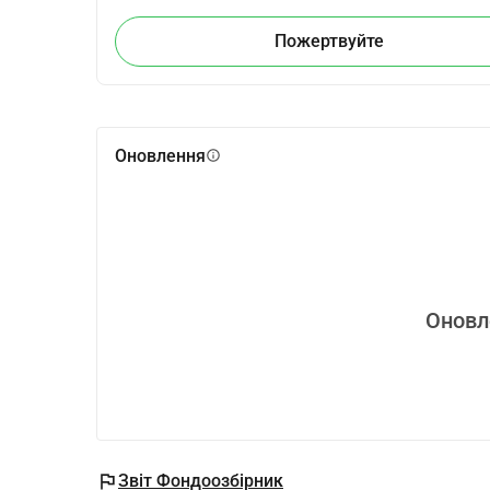
Пожертвуйте
Оновлення
info
Оновл
flag
Звіт Фондоозбірник