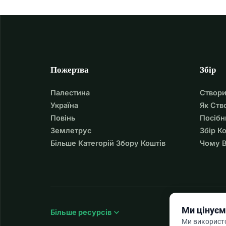
Пожертва
Збір
Палестина
Створи
Україна
Як Ств
Повінь
Посібн
Землетрус
Збір К
Більше Категорій Збору Коштів
Чому В
Ми цінуєм
expand_more
Більше ресурсів
Ми використо