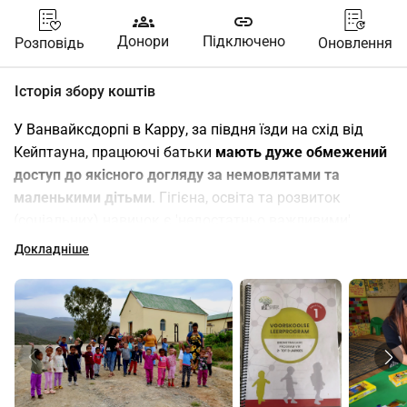
groups
link
Донори
Підключено
Розповідь
Оновлення
Історія збору коштів
У Ванвайксдорпі в Карру, за півдня їзди на схід від 
Кейптауна, працюючі батьки 
мають дуже обмежений 
доступ до якісного догляду за немовлятами та 
маленькими дітьми
. Гігієна, освіта та розвиток 
(соціальних) навичок є 'недостатньо важливими'. 
Ігрові зони, стимуляція та виклики для дітей є 
Докладніше
рідкісними.
Від народження до приблизно шостого року життя у 
кожної людини розвивається мовне чуття, когнітивні 
та проблемно-розв'язувальні здібності, математичні 
навички, дрібна та велика моторика тощо, якщо їх 
належним чином стимулювати. Якщо під час цих 
формуючих років цей фундамент не закладено, то 