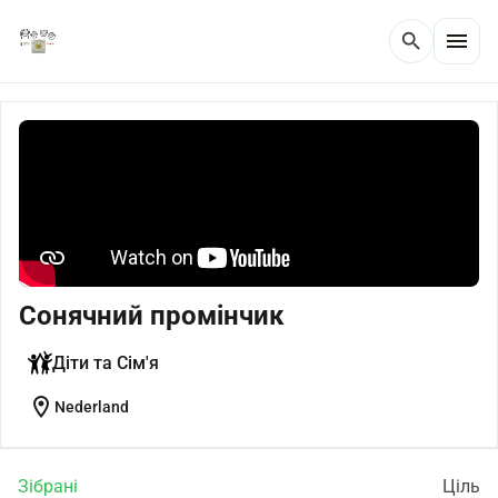
menu
search
Сонячний промінчик
Діти та Сім'я
location_on
Nederland
Зібрані
Ціль