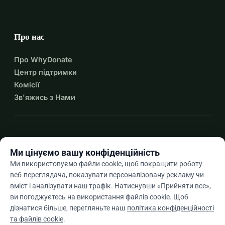
Про нас
Про WhyDonate
Центр підтримки
Комісії
Зв'яжись з Нами
expand_more
Більше ресурсів
Ми цінуємо вашу конфіденційність
Ми використовуємо файли cookie, щоб покращити роботу
веб-переглядача, показувати персоналізовану рекламу чи
вміст і аналізувати наш трафік. Натиснувши «Прийняти все»,
arrow_drop_down
Uk
ви погоджуєтесь на використання файлів cookie. Щоб
дізнатися більше, перегляньте наш
політика конфіденційності
★★★★★
4,9 / 5 на основі 500+ відгуків
та файлів cookie
.