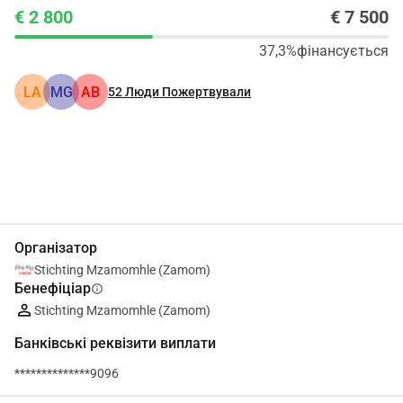
€ 2 800
€ 7 500
37,3%
фінансується
LA
MG
AB
52
Люди Пожертвували
Поділіться
Пожертвуйте
Організатор
Stichting Mzamomhle (Zamom)
Бенефіціар
info
Stichting Mzamomhle (Zamom)
Банківські реквізити виплати
**************9096