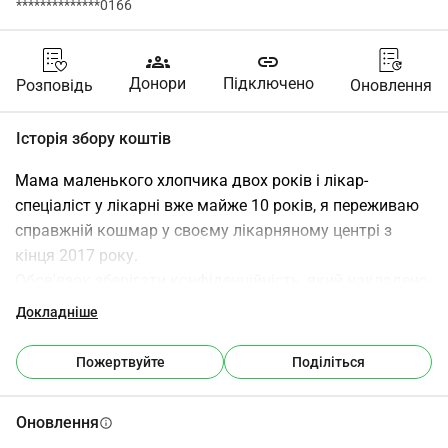
**************0166
groups
link
Донори
Підключено
Розповідь
Оновлення
Історія збору коштів
Мама маленького хлопчика двох років і лікар-
спеціаліст у лікарні вже майже 10 років, я переживаю 
справжній кошмар у своєму лікарняному центрі з 
кінця 2017 року.
Обов'язок зберігати конфіденційність, який накладено 
на лікарів-спеціалістів, на жаль, забороняє мені 
Докладніше
говорити більше про мою особистість або місце 
роботи, а мій складний досвід у цьому лікарняному 
Пожертвуйте
Поділіться
центрі змушує мене не уточнювати певні деталі, щоб 
не бути впізнаною.
Оновлення
info
Проте, щоб підсумувати цей справжній кошмар: