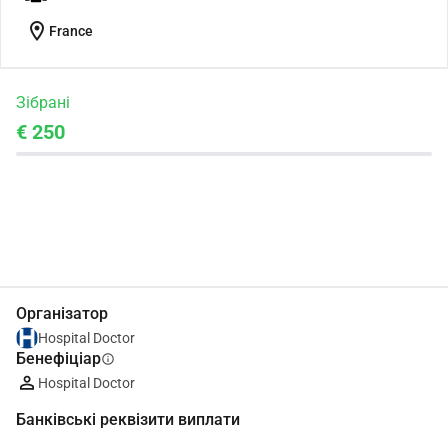
location_on
France
Зібрані
€ 250
Поділіться
Пожертвуйте
Організатор
Hospital Doctor
Бенефіціар
info
Hospital Doctor
Банківські реквізити виплати