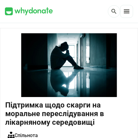
menu
search
Підтримка щодо скарги на
моральне переслідування в
лікарняному середовищі
Спільнота