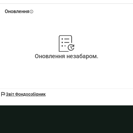
Оновлення
info
Оновлення незабаром.
flag
Звіт Фондоозбірник