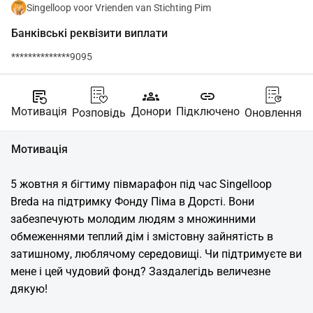
Singelloop voor Vrienden van Stichting Pim
Банківські реквізити виплати
**************9095
source_notes
groups
link
Мотивація
Донори
Підключено
Розповідь
Оновлення
Мотивація
5 жовтня я бігтиму півмарафон під час Singelloop 
Breda на підтримку Фонду Піма в Дорсті. Вони 
забезпечують молодим людям з множинними 
обмеженнями теплий дім і змістовну зайнятість в 
затишному, люблячому середовищі. Чи підтримуєте ви 
мене і цей чудовий фонд? Заздалегідь величезне 
дякую!