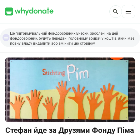
menu
search
Це підтримувальний фондоозбірник Внески, зроблені на цей
фондоозбірник, будуть передані головному збирачу коштів, який має
повну владу видалити або змінити цю сторінку
Стефан йде за Друзями Фонду Піма