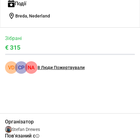
Події
location_on
Breda, Nederland
Зібрані
€ 315
VD
CP
NA
8
Люди Пожертвували
Поділіться
Пожертвуйте
Організатор
Stefan Drewes
Пов'язаний с
info