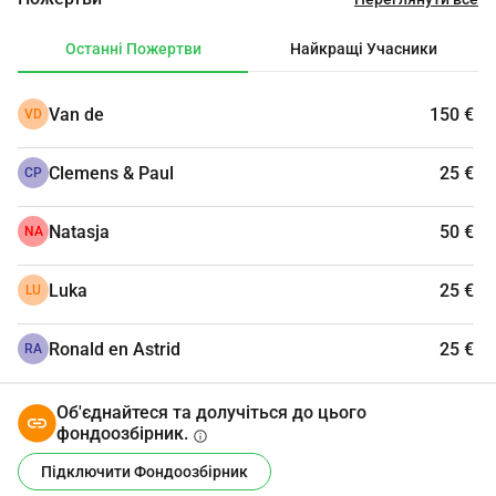
Останні Пожертви
Найкращі Учасники
Van de
150 €
VD
Clemens & Paul
25 €
CP
Natasja
50 €
NA
Luka
25 €
LU
Ronald en Astrid
25 €
RA
Об'єднайтеся та долучіться до цього
фондоозбірник.
info
Підключити Фондоозбірник