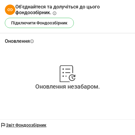
Об'єднайтеся та долучіться до цього
фондоозбірник.
info
Підключити Фондоозбірник
Оновлення
info
Оновлення незабаром.
flag
Звіт Фондоозбірник