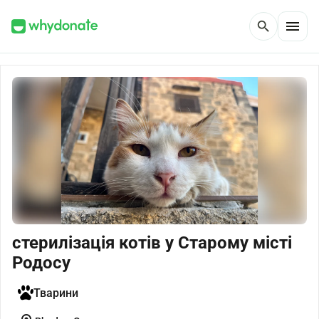
menu
search
стерилізація котів у Старому місті
Родосу
Тварини