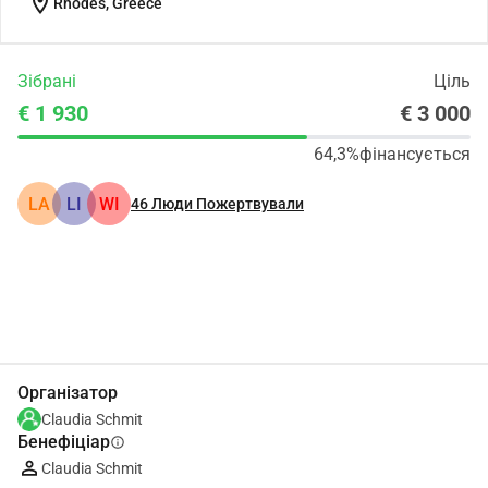
location_on
Rhodes, Greece
Зібрані
Ціль
€ 1 930
€ 3 000
64,3%
фінансується
LA
LI
WI
46
Люди Пожертвували
Поділіться
Пожертвуйте
Організатор
Claudia Schmit
Бенефіціар
info
Claudia Schmit