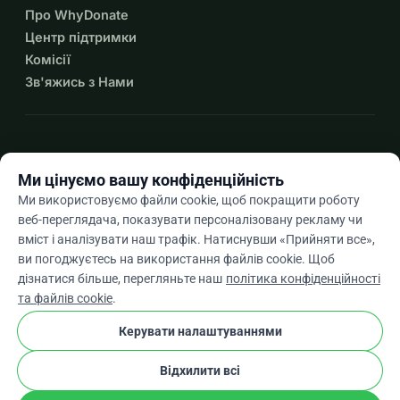
Про WhyDonate
Центр підтримки
Комісії
Зв'яжись з Нами
expand_more
Більше ресурсів
Ми цінуємо вашу конфіденційність
Ми використовуємо файли cookie, щоб покращити роботу
веб-переглядача, показувати персоналізовану рекламу чи
вміст і аналізувати наш трафік. Натиснувши «Прийняти все»,
arrow_drop_down
Uk
ви погоджуєтесь на використання файлів cookie. Щоб
дізнатися більше, перегляньте наш
політика конфіденційності
★★★★★
4,9 / 5 на основі 500+ відгуків
та файлів cookie
.
Керувати налаштуваннями
© 2012–2026
WhyDonate
Конфіденційність і файли cookie
Відхилити всі
cookie
Умови та положення
Налаштування Файлів Cookie