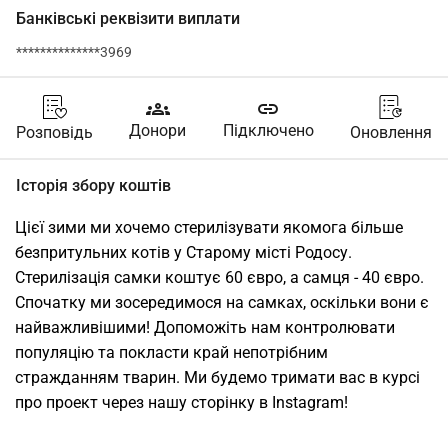
Банківські реквізити виплати
**************3969
groups
link
Донори
Підключено
Розповідь
Оновлення
Історія збору коштів
Цієї зими ми хочемо стерилізувати якомога більше 
безпритульних котів у Старому місті Родосу. 
Стерилізація самки коштує 60 євро, а самця - 40 євро. 
Спочатку ми зосередимося на самках, оскільки вони є 
найважливішими! Допоможіть нам контролювати 
популяцію та покласти край непотрібним 
стражданням тварин. Ми будемо тримати вас в курсі 
про проект через нашу сторінку в Instagram!