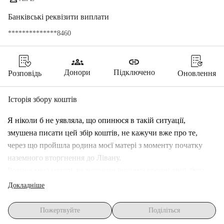
Банківські реквізити виплати
**************8460
groups
link
Донори
Підключено
Розповідь
Оновлення
Історія збору коштів
Я ніколи б не уявляла, що опинюся в такій ситуації, 
змушена писати цей збір коштів, не кажучи вже про те, 
через що пройшла родина моєї матері з моменту початку 
наземного вторгнення до Лівану. 
Родина моєї матері, включаючи інші мої кровні лінії, була 
примусово вигнана зі своєї землі та домівок у Палестині під 
Докладніше
час Накби у 1946-48 роках. Вони не мали іншого вибору, 
крім як втекти до сусідніх країн, таких як Сирія, Йорданія 
Пожертвуйте
Поділіться
та, переважно, Ліван, зокрема на південь Лівану, де ситуація 