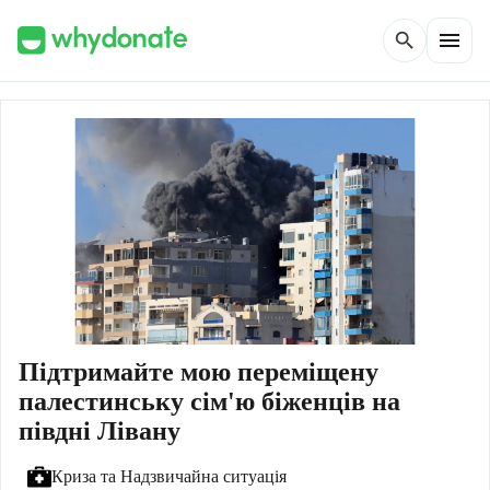
menu
search
Підтримайте мою переміщену
палестинську сім'ю біженців на
півдні Лівану
Криза та Надзвичайна ситуація