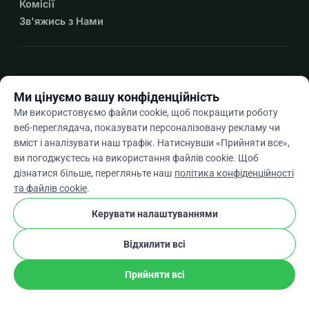
Комісії
Зв'яжись з Нами
expand_more
Більше ресурсів
Ми цінуємо вашу конфіденційність
Ми використовуємо файли cookie, щоб покращити роботу
веб-переглядача, показувати персоналізовану рекламу чи
вміст і аналізувати наш трафік. Натиснувши «Прийняти все»,
arrow_drop_down
Uk
ви погоджуєтесь на використання файлів cookie. Щоб
дізнатися більше, перегляньте наш
політика конфіденційності
★★★★★
4,9 / 5 на основі 500+ відгуків
та файлів cookie
.
Керувати налаштуваннями
© 2012–2026
WhyDonate
Конфіденційність і файли cookie
Відхилити всі
cookie
Умови та положення
Налаштування Файлів Cookie
stripe
Створено в Європі
★
Перевірений Партнер
check
Прийняти всі
Поділіться
Пожертвуйте