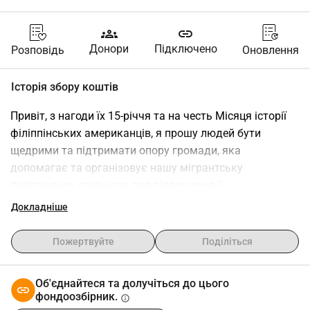
groups
link
Донори
Підключено
Розповідь
Оновлення
Історія збору коштів
Привіт, з нагоди їх 15-річчя та на честь Місяця історії 
філіппінських американців, я прошу людей бути 
щедрими та підтримати опору громади, яка 
допомагає та організовує нашу мігрантську 
філіппінську спільноту для підвищення її 
спроможності. Філіппінський мігрантський центр (FMC) 
Докладніше
є позитивною силою змін, яка допомогла направити 
ресурси до людей, які їх найбільше потребують, 
Пожертвуйте
Поділіться
зокрема до наших мігрантів робітничого класу. Вони 
з'єднують людей з юридичними послугами для 
Об'єднайтеся та долучіться до цього
ситуацій, таких як випадки крадіжки заробітної плати, 
фондоозбірник.
info
які тривожно поширені в нашій спільноті, та 