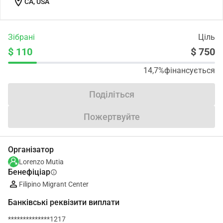
location_on
CA, USA
Зібрані
Ціль
$ 110
$ 750
14,7%
фінансується
Поділіться
Пожертвуйте
Організатор
Lorenzo Mutia
Бенефіціар
info
Filipino Migrant Center
Банківські реквізити виплати
**************1217