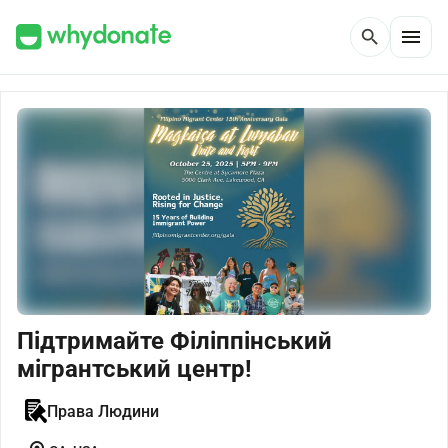
menu
search
Підтримайте Філіппінський
мігрантський центр!
Права Людини