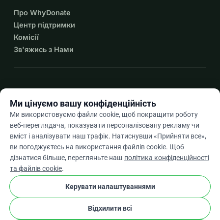
Про WhyDonate
Центр підтримки
Комісії
Зв'яжись з Нами
expand_more
Більше ресурсів
Ми цінуємо вашу конфіденційність
Ми використовуємо файли cookie, щоб покращити роботу
веб-переглядача, показувати персоналізовану рекламу чи
вміст і аналізувати наш трафік. Натиснувши «Прийняти все»,
arrow_drop_down
Uk
ви погоджуєтесь на використання файлів cookie. Щоб
дізнатися більше, перегляньте наш
політика конфіденційності
★★★★★
4,9 / 5 на основі 500+ відгуків
та файлів cookie
.
Керувати налаштуваннями
© 2012–2026
WhyDonate
Конфіденційність і файли cookie
Відхилити всі
cookie
Умови та положення
Налаштування Файлів Cookie