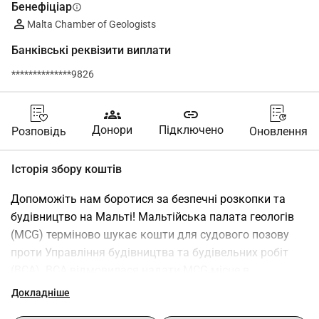
Бенефіціар
info
Malta Chamber of Geologists
Банківські реквізити виплати
**************9826
groups
link
Донори
Підключено
Розповідь
Оновлення
Історія збору коштів
Допоможіть нам боротися за безпечні розкопки та 
будівництво на Мальті! Мальтійська палата геологів 
(MCG) терміново шукає кошти для судового позову 
проти Управління будівництва та будівельних робіт 
(BCA). BCA відмовилася надати MCG місце в 
Консультативній раді з будівництва та будівельних 
Докладніше
робіт (BCCC). BCCC є основним органом зацікавлених 