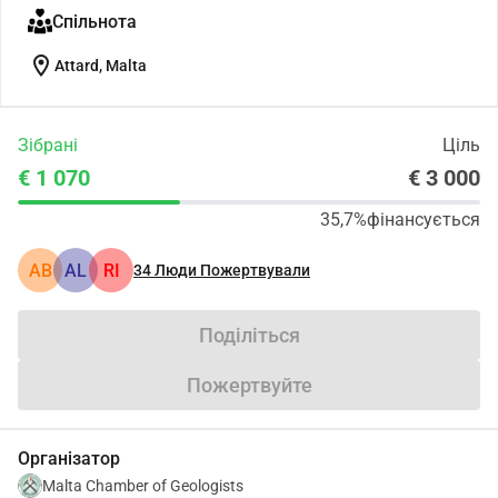
Спільнота
location_on
Attard, Malta
Зібрані
Ціль
€ 1 070
€ 3 000
35,7%
фінансується
АВ
AL
RI
34
Люди Пожертвували
Поділіться
Пожертвуйте
Організатор
Malta Chamber of Geologists