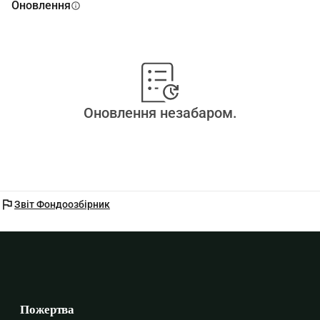
Оновлення
info
Оновлення незабаром.
flag
Звіт Фондоозбірник
Пожертва