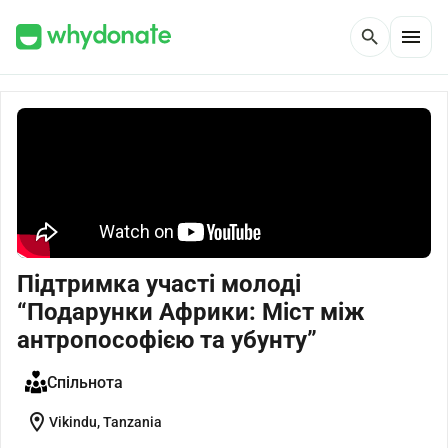
menu
search
Підтримка участі молоді
“Подарунки Африки: Міст між
антропософією та убунту”
Спільнота
location_on
Vikindu, Tanzania