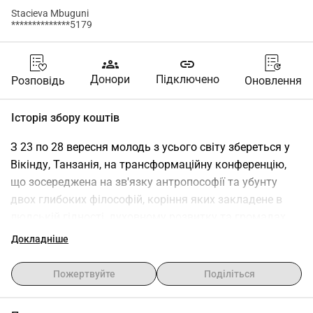
Stacieva Mbuguni
**************5179
groups
link
Донори
Підключено
Розповідь
Оновлення
Історія збору коштів
З 23 по 28 вересня молодь з усього світу збереться у 
Вікінду, Танзанія, на трансформаційну конференцію, 
що зосереджена на зв'язку антропософії та убунту 
двох глибоких філософій, коріння яких закладене в 
людській гідності, духовному розвитку та громадах 
гармонії.Ми запросили захоплених молодих лідерів з 
Докладніше
усіх куточків світу, але деякі з них не можуть собі 
дозволити витрати на транспорт, щоб відвідати 
Пожертвуйте
Поділіться
конференцію. Ми збираємо *5,000 євро*, щоб 
підтримати їх подорож, щоб вони не пропустили цю 