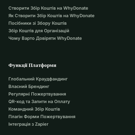
підтримувану місію боротьби з пластиковим забрудненням 
Створити Збір Коштів на WhyDonate
у регіоні Катвейк, у Нідерландах. Громадянський рух 
Як Створити Збір Коштів на WhyDonate
призвів до впровадження Bubble Barrier Katwijk, що 
Посібники зі Збору Коштів
зупиняє пластикове забруднення за 1 кілометр до того, як 
Збір Коштів для Організацій
воно досягне Північного моря. 
Чому Варто Довіряти WhyDonate
www.thegreatbubblebarrier.com/bubble-barrier-
katwijk/
Хочете допомогти нам? 
Функції Платформи
Пожертвуйте зараз, щоб стати 
Глобальний Краудфандинг
частиною місії на шляху до річок без 
Власний Брендинг
Регулярні Пожертвування
пластику! 
QR-код та Запити на Оплату
Командний Збір Коштів
Для отримання додаткової інформації про The Great 
Плагін Форми Пожертвування
Bubble Barrier та нашу місію відвідайте 
Інтеграція з Zapier
www.thegreatbubblebarrier.com 