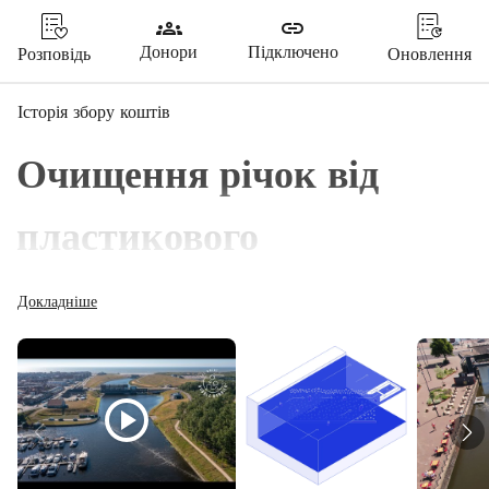
groups
link
Донори
Підключено
Розповідь
Оновлення
Історія збору коштів
Очищення річок від 
пластикового 
забруднення за 
Докладніше
допомогою бульб
play_circle
У сценарії «бізнес як зазвичай» кількість пластикових 
відходів, що потрапляють в водні екосистеми, може 