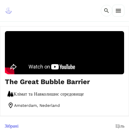
menu
search
The Great Bubble Barrier
Клімат та Навколишнє середовище
location_on
Amsterdam, Nederland
Зібрані
Ціль