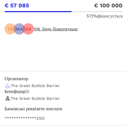
€ 57 085
€ 100 000
57,1%
фінансується
TR
MA
RA
516
Люди Пожертвували
Поділіться
Пожертвуйте
Організатор
The Great Bubble Barrier
Бенефіціар
info
The Great Bubble Barrier
Банківські реквізити виплати
**************2150