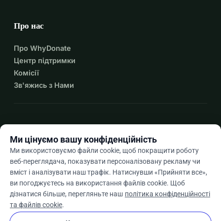
Хочете зв'язатися? Напишіть нам на 
contact@thegreatbubblebarrier.com 
Про нас
Про WhyDonate
Центр підтримки
Комісії
Зв'яжись з Нами
expand_more
Більше ресурсів
Ми цінуємо вашу конфіденційність
Ми використовуємо файли cookie, щоб покращити роботу
веб-переглядача, показувати персоналізовану рекламу чи
вміст і аналізувати наш трафік. Натиснувши «Прийняти все»,
arrow_drop_down
Uk
ви погоджуєтесь на використання файлів cookie. Щоб
дізнатися більше, перегляньте наш
політика конфіденційності
★★★★★
4,9 / 5 на основі 500+ відгуків
та файлів cookie
.