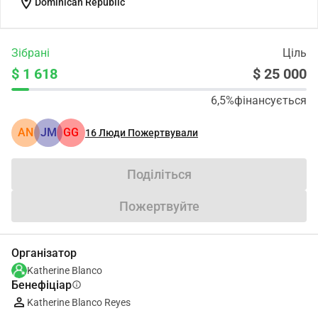
location_on
Dominican Republic
Зібрані
Ціль
$ 1 618
$ 25 000
6,5%
фінансується
AN
JM
GG
16
Люди Пожертвували
Поділіться
Пожертвуйте
Організатор
Katherine Blanco
Бенефіціар
info
Katherine Blanco Reyes