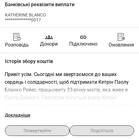
Банківські реквізити виплати
KATHERINE BLANCO
**************0017
groups
link
Донори
Підключено
Розповідь
Оновлення
Історія збору коштів
Привіт усім. Сьогодні ми звертаємося до ваших 
сердець і солідарності, щоб підтримати Кетрін Паолу 
Бланко Рейес, працьовиту 33-річну матір, яка живе в 
Санто-Домінго. Протягом багатьох років Кетрін 
присвятила своє життя полегшенню болю інших через 
свої масажі. Своїми руками вона зцілила напругу, 
Докладніше
надала полегшення та піклувалася про безліч людей. 
На жаль, сьогодні її власне тіло зламане болем, і ці ж 
Пожертвуйте
Поділіться
зцілюючі руки тепер просять про нашу 