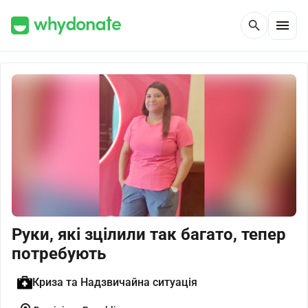
menu
search
Руки, які зцілили так багато, тепер
потребують
Криза та Надзвичайна ситуація