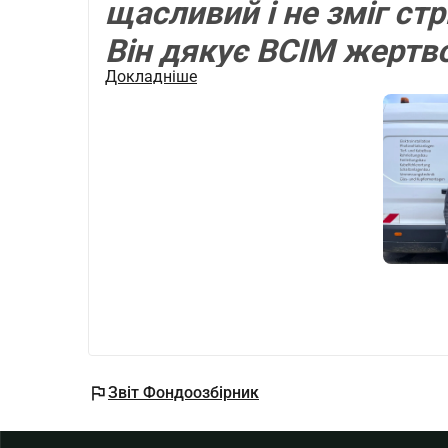
щасливий і не зміг стр
Він дякує ВСІМ жертв
Докладніше
підтримку. Гроші буду
придбання меблів для 
flag
Звіт Фондоозбірник