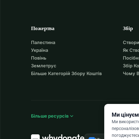
Пожертва
Збір
Палестина
Створи
Україна
Як Ств
Повінь
Посібн
Землетрус
Збір К
Більше Категорій Збору Коштів
Чому В
Ми цінуєм
expand_more
Більше ресурсів
Ми використо
персоналізов
погоджуєтесь