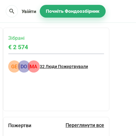
search
Увійти
Почніть Фондоозбірник
Зібрані
€ 2 574
GE
DO
MA
32
Люди Пожертвували
Поділіться
Пожертвуйте
Переглянути все
Пожертви