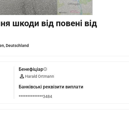
я шкоди від повені від
en, Deutschland
Бенефіціар
info
Harald Ortmann
Банківські реквізити виплати
**************3484