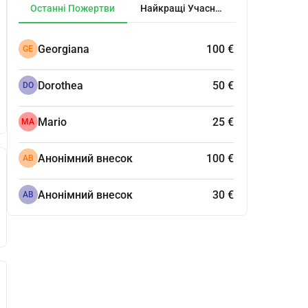
Останні Пожертви
Найкращі Учасники
Georgiana
100 €
GE
Dorothea
50 €
DO
Mario
25 €
MA
Анонімний внесок
100 €
АВ
Анонімний внесок
30 €
АВ