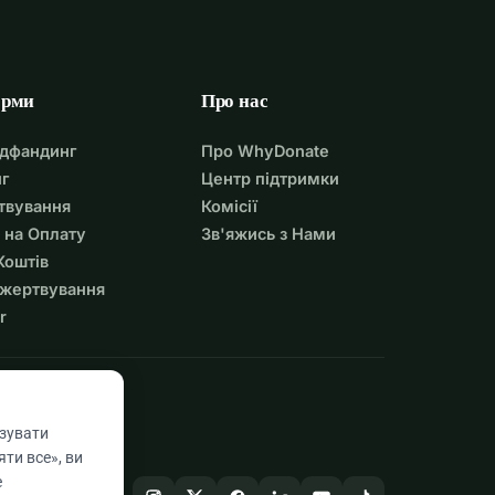
орми
Про нас
удфандинг
Про WhyDonate
г
Центр підтримки
твування
Комісії
 на Оплату
Зв'яжись з Нами
Коштів
ожертвування
r
азувати
ти все», ви
е