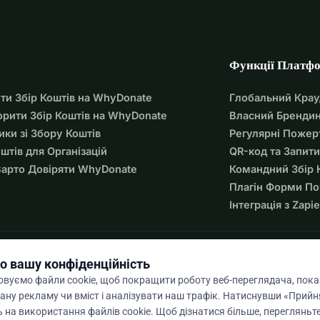
Функції Платф
ти Збір Коштів на WhyDonate
Глобальний Кра
орити Збір Коштів на WhyDonate
Власний Брендин
ики зі Збору Коштів
Регулярні Пожер
оштів для Організацій
QR-код та Запити
арто Довіряти WhyDonate
Командний Збір 
Плагін Форми П
Інтеграція з Zapie
о вашу конфіденційність
вуємо файли cookie, щоб покращити роботу веб-переглядача, пок
ану рекламу чи вміст і аналізувати наш трафік. Натиснувши «Прийня
 на використання файлів cookie. Щоб дізнатися більше, перегляньт