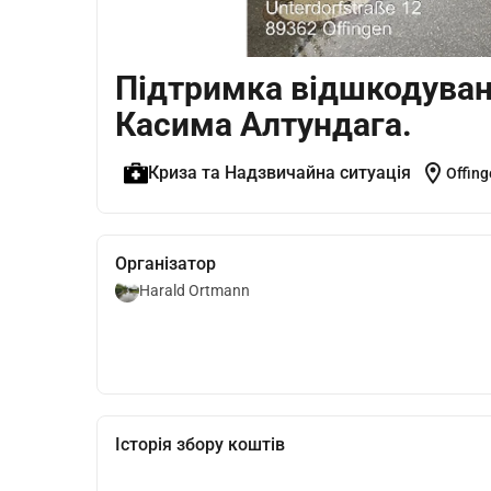
Підтримка відшкодуванн
Касима Алтундага.
location_on
Криза та Надзвичайна ситуація
Offing
Організатор
Harald Ortmann
Історія збору коштів