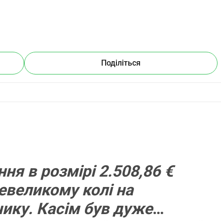
Поділіться
я в розмірі 2.508,86 €
невеликому колі на
ику. Касім був дуже