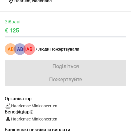
location_on
Haarlem, Nederland
Зібрані
€ 125
АВ
АВ
АВ
7
Люди Пожертвували
Поділіться
Пожертвуйте
Організатор
Haarlemse Miniconcerten
Бенефіціар
info
Haarlemse Miniconcerten
Банківські реквізити виплати