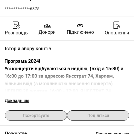
**************6875
groups
link
Донори
Підключено
Розповідь
Оновлення
Історія збору коштів
Програма 2024!
Усі концерти відбуваються в неділю, (вхід з 15:30) з 
16:00 до 17:00 за адресою Янсстрат 74, Харлем, 
вільний вхід (з можливістю внесення пожертв)
НЕДІЛЯ 20 жовтня, 16:00 - 17:00, ЯНССТРАТ 74, 
ХАРЛЕМ (Вхід з 15:30)
Докладніше
20 жовтня 2024 року квартет Quarter to Jazz 
Пожертвуйте
Поділіться
представить широкий джазовий програм, що включає 
як класичні, так і сучасні твори. Вони виконуватимуть 
Пожертви
Переглянути все