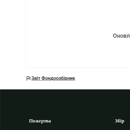
Оновл
flag
Звіт Фондоозбірник
Пожертва
Збір