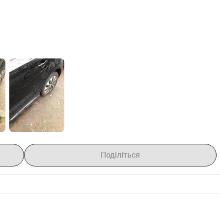
огти.
бувати весь автомобіль.
го транспорту.
Поділіться