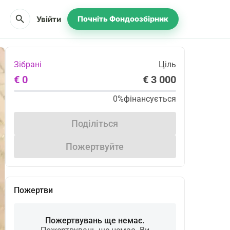
search
Увійти
Почніть Фондоозбірник
Зібрані
Ціль
€ 0
€ 3 000
0%
фінансується
Поділіться
Пожертвуйте
Пожертви
Пожертвувань ще немає.