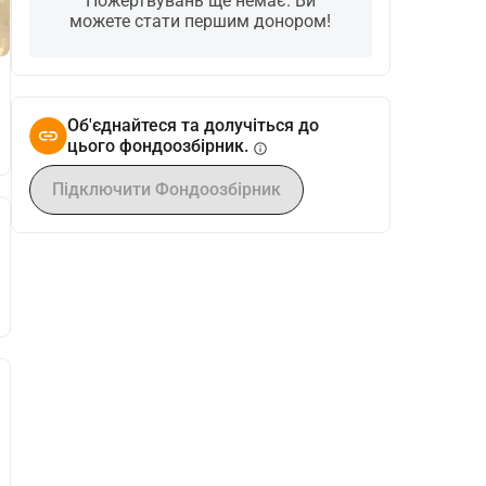
Пожертвувань ще немає. Ви
можете стати першим донором!
Об'єднайтеся та долучіться до
цього фондоозбірник.
info
Підключити Фондоозбірник