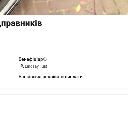
дправників
Бенефіціар
info
Lindsay Tuijt
Банківські реквізити виплати