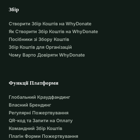
Збір
Створити Збір Коштів на WhyDonate
Як Створити Збір Коштів на WhyDonate
Посібники зі Збору Коштів
Збір Коштів для Організацій
Чому Варто Довіряти WhyDonate
Функції Платформи
Глобальний Краудфандинг
Власний Брендинг
Регулярні Пожертвування
QR-код та Запити на Оплату
Командний Збір Коштів
Плагін Форми Пожертвування