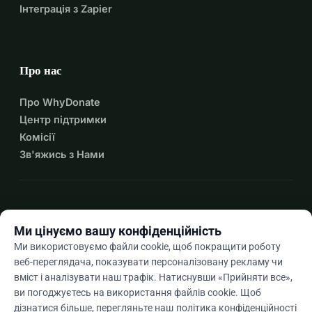
Інтеграція з Zapier
Про нас
Про WhyDonate
Центр підтримки
Комісії
Зв'яжись з Нами
expand_more
Більше ресурсів
Ми цінуємо вашу конфіденційність
Ми використовуємо файли cookie, щоб покращити роботу
веб-переглядача, показувати персоналізовану рекламу чи
вміст і аналізувати наш трафік. Натиснувши «Прийняти все»,
arrow_drop_down
Uk
ви погоджуєтесь на використання файлів cookie. Щоб
дізнатися більше, перегляньте наш
політика конфіденційності