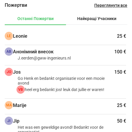
d'HuZes / KWF Боротьба з раком.
Пожертви
Переглянути все
Разом ми можемо насолоджуватися і допомагати!
Останні Пожертви
Найкращі Учасники
Приходьте і насолоджуйтеся:
• Живою музикою
Leonie
25 €
LE
• Смачною їжею та напоями з Велювезуму
• Активностями для дітей з Велювезуму
Анонімний внесок
100 €
• Природою - найвища насолода.
АВ
J.eerden@gww-ingenieurs.nl
Jos
150 €
JO
Go Henk en bedankt organisatie voor een mooie
avond
heel erg bedankt jos! leuk dat jullie er waren!
VB
Marije
25 €
MA
Jip
50 €
JI
Het was een geweldige avond! Bedankt voor de