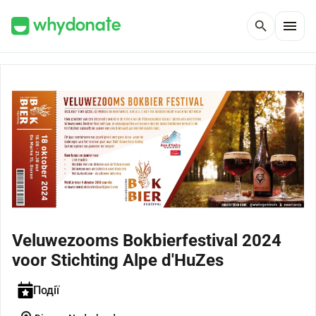
menu
search
Veluwezooms Bokbierfestival 2024
voor Stichting Alpe d'HuZes
Події