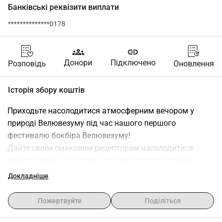
Банківські реквізити виплати
**************0178
groups
link
Донори
Підключено
Розповідь
Оновлення
Історія збору коштів
Приходьте насолодитися атмосферним вечором у 
природі Велювезуму під час нашого першого 
фестивалю бокбіра Велювезуму!
Дайте своїм смаковим рецепторам насолодитися 
найкращими бокбірами, поки ви вдихаєте осінню 
атмосферу і разом з нами сприяєте важливій меті!
Докладніше
Цього року ми поєднуємо затишок з добрими 
Пожертвуйте
Поділіться
справами, адже виручка з фестивалю йде на Alpe 