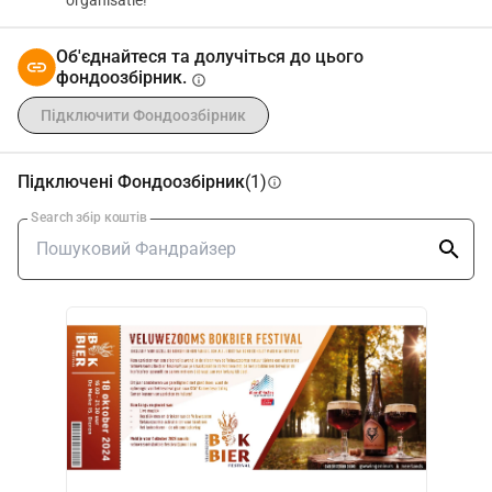
organisatie!
Об'єднайтеся та долучіться до цього
фондоозбірник.
info
Підключити Фондоозбірник
Підключені Фондоозбірник
(1)
info
Search збір коштів