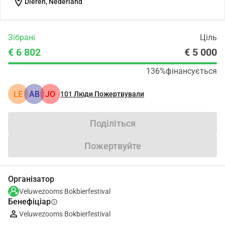
location_on
Dieren, Nederland
Зібрані
Ціль
€ 6 802
€ 5 000
136%
фінансується
LE
АВ
JO
101
Люди Пожертвували
Поділіться
Пожертвуйте
Організатор
Veluwezooms Bokbierfestival
Бенефіціар
info
Veluwezooms Bokbierfestival