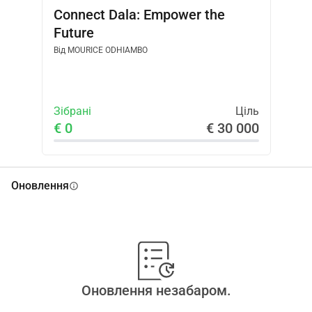
Connect Dala: Empower the
Future
Від
MOURICE ODHIAMBO
Зібрані
Ціль
€ 0
€ 30 000
Оновлення
info
Оновлення незабаром.