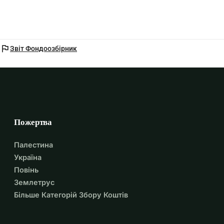
flag
Звіт Фондоозбірник
Пожертва
Палестина
Україна
Повінь
Землетрус
Більше Категорій Збору Коштів