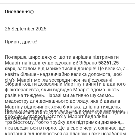
себе родині вимагатиме часу, 
Оновлення
info
можливо, кілька років.
26 September 2025
У Маа́рит і Мартіна троє маленьких 
Привіт, друже!
дітей (4 роки, 2 роки і 4 місяці), за 
якими наразі доглядають бабуся і 
По-перше, щиро дякую, що ти вирішив підтримати
Мааріт на її шляху до одужання! Зібрано
58261.25
дідусь, родичі та друзі. Чоловік 
євро
, загалом від майже тисячі донорів! Це велика, а
навіть більше - надзвичайно велика допомога, щоб
Мартін є її опікуном 24/7, опорою та 
сім'я Мааріт могла зосередитися на її одужанні.
Зібрані кошти дозволили Мартіну найняти відданого
фізіотерапевта, який відвідує Мааріт вдома шість
втіленням оптимізму, гумору та 
разів на тиждень. Наразі ми активно шукаємо
медсестру для домашнього догляду, яка б давала
безумовної любові. 
Мартіну відпочинок хоча б кілька днів на тиждень.
Протягом місяця з моменту, коли ми повідомили їм
Оскільки знайти таку людину складно, будемо вдячні
Мабуть, не потрібно пояснювати, 
про суму, сталося багато: у Мааріт видалили
за будь-які підказки.
трахеостому, тобто трубку для підтримки дихання,
що ця ситуація принесла величезні 
яка вводиться в горло. Це, в свою чергу, означає, що
ковтання відновлюється за планом, і вже незабаром