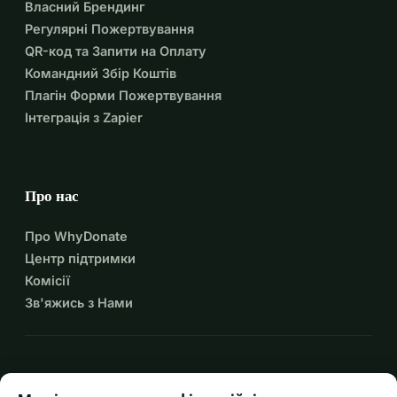
Власний Брендинг
відновляться.
Регулярні Пожертвування
Хоча частину витрат на відновлення 
QR-код та Запити на Оплату
Командний Збір Коштів
покриває держава, кожен внесок, 
Плагін Форми Пожертвування
незалежно від розміру, робить 
Інтеграція з Zapier
життя цієї родини кращим і 
допомагає їм зосередитися на 
Про нас
найважливішому одужанні Маа́рит.
Про WhyDonate
Ми будемо регулярно надавати 
Центр підтримки
Комісії
оновлення про збір і використання 
Зв'яжись з Нами
коштів через цю кампанійну 
сторінку. У разі, якщо 
expand_more
Більше ресурсів
пожертвування перевищать 