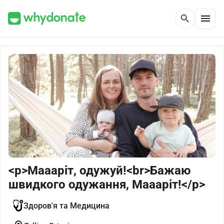
menu
search
<p>Маааріт, одужуй!<br>Бажаю
швидкого одужання, Маааріт!</p>
Здоров'я та Медицина