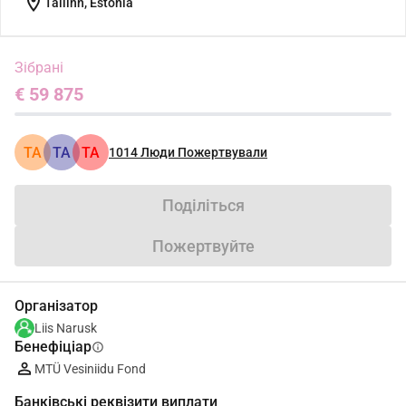
location_on
Tallinn, Estonia
Зібрані
€ 59 875
TA
TA
TA
1014
Люди Пожертвували
Поділіться
Пожертвуйте
Організатор
Liis Narusk
Бенефіціар
info
MTÜ Vesiniidu Fond
Банківські реквізити виплати