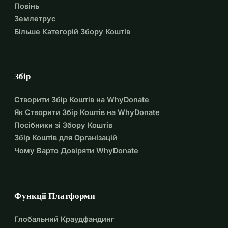
допомогти Маа́рит якомога швидше 
Повінь
Землетрус
видужати!
Більше Категорій Збору Коштів
Додаткова підтримка потрібна для 
багатьох цілей:
Збір
Регулярні реабілітаційні 
Створити Збір Коштів на WhyDonate
перебування
Як Створити Збір Коштів на WhyDonate
Медичні засоби та ліки
Посібники зі Збору Коштів
Збір Коштів для Організацій
Найм допоміжного персоналу 
Чому Варто Довіряти WhyDonate
(нянь, медсестер, логопеда, 
фізіотерапевта тощо)
Функції Платформи
Інші непередбачувані витрати, поки 
доходи Маа́рит і Мартіна не 
Глобальний Краудфандинг