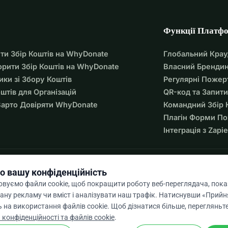
Функції Платф
ти Збір Коштів на WhyDonate
Глобальний Кра
орити Збір Коштів на WhyDonate
Власний Брендин
ики зі Збору Коштів
Регулярні Пожер
оштів для Організацій
QR-код та Запити
арто Довіряти WhyDonate
Командний Збір 
Плагін Форми П
Інтеграція з Zapie
о вашу конфіденційність
вуємо файли cookie, щоб покращити роботу веб-переглядача, пок
ану рекламу чи вміст і аналізувати наш трафік. Натиснувши «Прийня
 на використання файлів cookie. Щоб дізнатися більше, перегляньт
9 / 5 на основі 500+ відгуків
 конфіденційності та файлів cookie
.