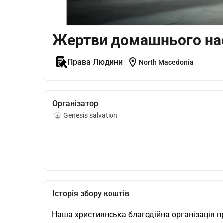
Жертви домашнього на
location_on
Права Людини
North Macedonia
Організатор
Genesis salvation
Історія збору коштів
Наша християнська благодійна організація при