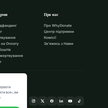
орми
Про нас
удфандинг
Про WhyDonate
г
Центр підтримки
твування
Комісії
 на Оплату
Зв'яжись з Нами
Коштів
ожертвування
r
азувати
ти все», ви
е