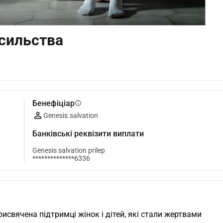
сильства
Бенефіціар
info
Genesis.salvation
Банківські реквізити виплати
Genesis salvation prilep
**************6336
свячена підтримці жінок і дітей, які стали жертвами 