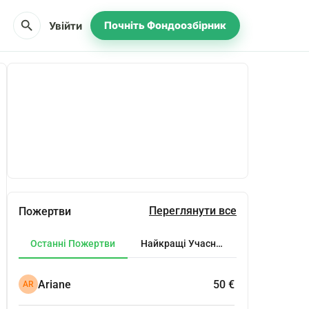
search
Увійти
Почніть Фондоозбірник
Поділіться
Пожертвуйте
Переглянути все
Пожертви
Останні Пожертви
Найкращі Учасники
Ariane
50 €
AR