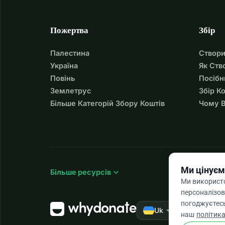
за вдову - Ісая 1:17
Пожертва
Збір
Палестина
Створи
Україна
Як Ств
Повінь
Посібн
Землетрус
Збір К
Більше Категорій Збору Коштів
Чому В
Ми цінуєм
expand_more
Більше ресурсів
Ми використо
персоналізов
погоджуєтесь
arrow_drop_down
★★★★★
Uk
4,
наш
політика